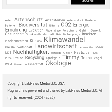
Suchen
Artenschutz
Artensterben
Arten
Artenvielfalt
Bakterien
CO2
Biodiversität
Energie
Bäume
Batterien
Ernährung
Evolution
Gehirn
Forschung
Genetik
Fledermäuse
Gesundheit
Insekten
Gipskarstlandschaft
Grünflächenpflege
Klimawandel
Ki
Insektensterben
Klima
Landwirtschaft
Kreislaufwirtschaft
Meer
Lebensmittel
Nachhaltigkeit
Pestizide
Müll
Ozean
Osterode
PFAS
Timmy
Recycling
Trump
Preise
Stadtgrün
Pilze
Vögel
Ökologie
Wasserstoff
Wald
Wasser
Copyright: LabNews Media LLC, USA
Pugnalom is powered and owned by LabNews Media LLC. All
rights reserved. (2024 - 2026)