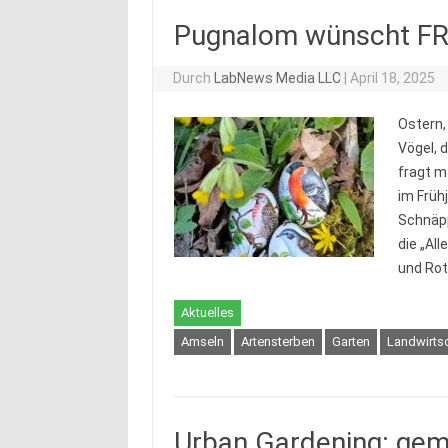
Pugnalom wünscht 
Durch
LabNews Media LLC
|
April 18, 2025
Ostern,
Vögel, 
fragt m
im Früh
Schnäpp
die „Al
und Ro
Aktuelles
Amseln
Artensterben
Garten
Landwirts
Urban Gardening: gem