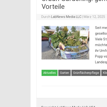
Vorteile
Durch
LabNews Media LLC
|
März 12, 2025
Seit me
gesells
Viele S
möchten
ihr Umf
Popp vo
Landesp
Aktuelles
Garten
Grünflächenpflege
Kl