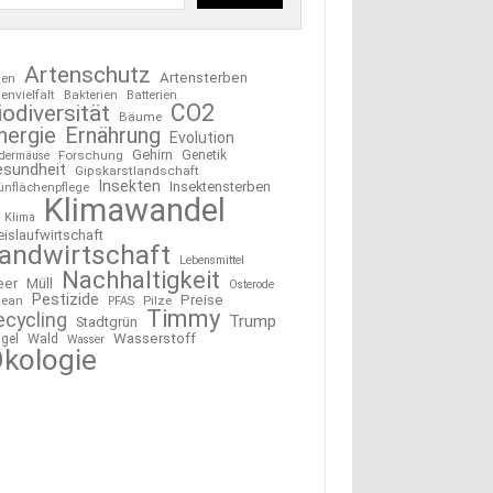
Artenschutz
Artensterben
ten
tenvielfalt
Bakterien
Batterien
CO2
iodiversität
Bäume
nergie
Ernährung
Evolution
Gehirn
Forschung
Genetik
edermäuse
esundheit
Gipskarstlandschaft
Insekten
Insektensterben
ünflächenpflege
Klimawandel
Klima
eislaufwirtschaft
andwirtschaft
Lebensmittel
Nachhaltigkeit
eer
Müll
Osterode
Pestizide
Preise
ean
Pilze
PFAS
Timmy
ecycling
Trump
Stadtgrün
Wasserstoff
gel
Wald
Wasser
kologie