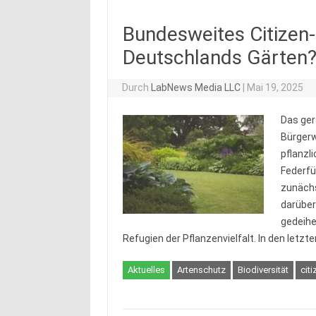
Bundesweites Citizen-
Deutschlands Gärten
Durch
LabNews Media LLC
|
Mai 19, 2025
Das ger
Bürgerw
pflanzl
Federfü
zunächs
darüber
gedeihe
Refugien der Pflanzenvielfalt. In den letz
Aktuelles
Artenschutz
Biodiversität
cit