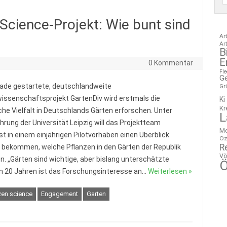
Science-Projekt: Wie bunt sind
Ar
?
Ar
B
E
0 Kommentar
Fl
G
ade gestartete, deutschlandweite
Gr
issenschaftsprojekt GartenDiv wird erstmals die
Ki
Kr
iche Vielfalt in Deutschlands Gärten erforschen. Unter
L
hrung der Universität Leipzig will das Projektteam
M
t in einem einjährigen Pilotvorhaben einen Überblick
Oz
R
 bekommen, welche Pflanzen in den Gärten der Republik
Vö
n. „Gärten sind wichtige, aber bislang unterschätzte
Ö
ten 20 Jahren ist das Forschungsinteresse an…
Weiterlesen »
izen science
Engagement
Garten