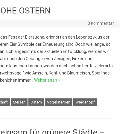
FROHE OSTERN
0 Kommentar
 das Fest der Eiersuche, erinnert an den Lebenszyklus der
deren Eier Symbole der Erneuerung sind. Doch wie lange, so
an sich angesichts der aktuellen Entwicklung, werden wir
jahr noch den Gesängen von Zeisigen, Finken und
ern lauschen können, werden doch schon heute vielerorts
lerweltsvögel“ wie Amseln, Kohl- und Blaumeisen, Sperlinge
tkehlchen immer…
Weiterlesen »
chaft
Meisen
Ostern
Vogelsterben
Wiedehopf
einsam für grünere Städte –