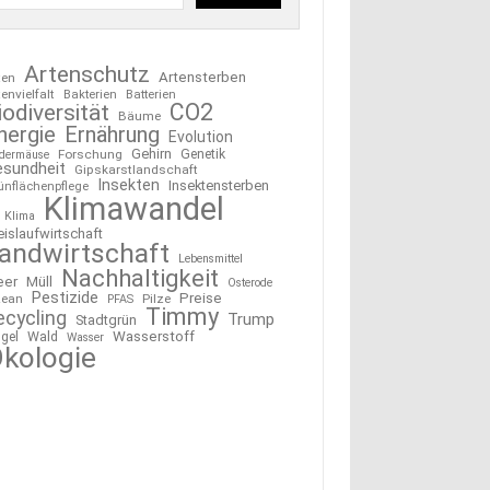
Artenschutz
Artensterben
ten
tenvielfalt
Bakterien
Batterien
CO2
iodiversität
Bäume
nergie
Ernährung
Evolution
Gehirn
Forschung
Genetik
edermäuse
esundheit
Gipskarstlandschaft
Insekten
Insektensterben
ünflächenpflege
Klimawandel
Klima
eislaufwirtschaft
andwirtschaft
Lebensmittel
Nachhaltigkeit
eer
Müll
Osterode
Pestizide
Preise
ean
Pilze
PFAS
Timmy
ecycling
Trump
Stadtgrün
Wasserstoff
gel
Wald
Wasser
kologie