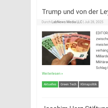
Trump und von der Le
Durch
LabNews Media LLC
|
Juli 28, 2025
EDITORI
zwische
meisten
verhäng
Milliar
Militär
Schlag 
Weiterlesen »
Aktuelles
Green Tech
Klimapolitik