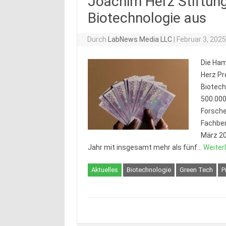
Joachim Herz Stiftung 
Biotechnologie aus
Durch
LabNews Media LLC
|
Februar 3, 202
Die Ham
Herz Pr
Biotech
500.000
Forsche
Fachber
März 20
Jahr mit insgesamt mehr als fünf…
Weiter
Aktuelles
Biotechnologie
Green Tech
P