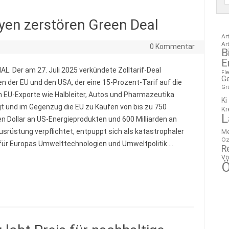
yen zerstören Green Deal
Ar
Ar
0 Kommentar
B
E
AL. Der am 27. Juli 2025 verkündete Zolltarif-Deal
Fl
G
n der EU und den USA, der eine 15-Prozent-Tarif auf die
Gr
 EU-Exporte wie Halbleiter, Autos und Pharmazeutika
Ki
t und im Gegenzug die EU zu Käufen von bis zu 750
Kr
L
den Dollar an US-Energieprodukten und 600 Milliarden an
ausrüstung verpflichtet, entpuppt sich als katastrophaler
M
Oz
für Europas Umwelttechnologien und Umweltpolitik.…
R
Vö
Ö