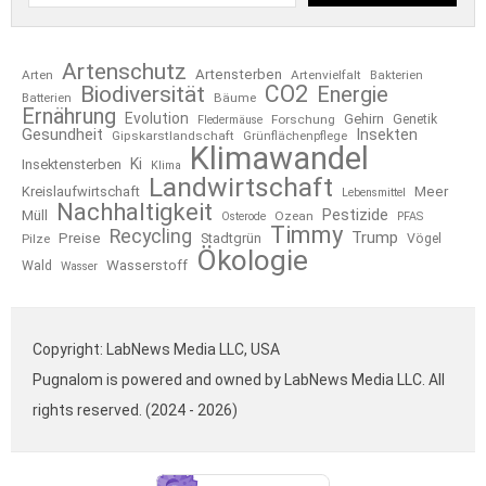
Artenschutz
Artensterben
Arten
Artenvielfalt
Bakterien
CO2
Biodiversität
Energie
Bäume
Batterien
Ernährung
Evolution
Gehirn
Forschung
Genetik
Fledermäuse
Gesundheit
Insekten
Gipskarstlandschaft
Grünflächenpflege
Klimawandel
Ki
Insektensterben
Klima
Landwirtschaft
Kreislaufwirtschaft
Meer
Lebensmittel
Nachhaltigkeit
Pestizide
Müll
Ozean
Osterode
PFAS
Timmy
Recycling
Trump
Preise
Stadtgrün
Pilze
Vögel
Ökologie
Wasserstoff
Wald
Wasser
Copyright: LabNews Media LLC, USA
Pugnalom is powered and owned by LabNews Media LLC. All
rights reserved. (2024 - 2026)