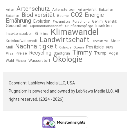
Artenschutz
Artensterben
Arten
Artenvielfalt
Bakterien
CO2
Biodiversität
Energie
Bäume
Batterien
Ernährung
Evolution
Gehirn
Forschung
Genetik
Fledermäuse
Gesundheit
Insekten
Gipskarstlandschaft
Grünflächenpflege
Klimawandel
Ki
Insektensterben
Klima
Landwirtschaft
Kreislaufwirtschaft
Meer
Lebensmittel
Nachhaltigkeit
Pestizide
Müll
Ozean
Osterode
PFAS
Timmy
Recycling
Trump
Preise
Stadtgrün
Pilze
Vögel
Ökologie
Wasserstoff
Wald
Wasser
Copyright: LabNews Media LLC, USA
Pugnalom is powered and owned by LabNews Media LLC. All
rights reserved. (2024 - 2026)