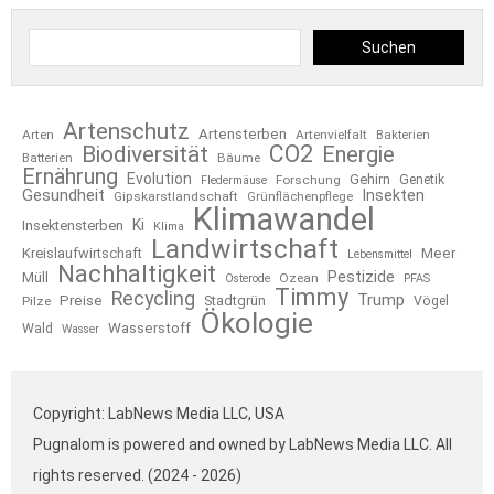
Suchen
Artenschutz
Artensterben
Arten
Artenvielfalt
Bakterien
CO2
Biodiversität
Energie
Bäume
Batterien
Ernährung
Evolution
Gehirn
Forschung
Genetik
Fledermäuse
Gesundheit
Insekten
Gipskarstlandschaft
Grünflächenpflege
Klimawandel
Ki
Insektensterben
Klima
Landwirtschaft
Kreislaufwirtschaft
Meer
Lebensmittel
Nachhaltigkeit
Pestizide
Müll
Ozean
Osterode
PFAS
Timmy
Recycling
Trump
Preise
Stadtgrün
Pilze
Vögel
Ökologie
Wasserstoff
Wald
Wasser
Copyright: LabNews Media LLC, USA
Pugnalom is powered and owned by LabNews Media LLC. All
rights reserved. (2024 - 2026)