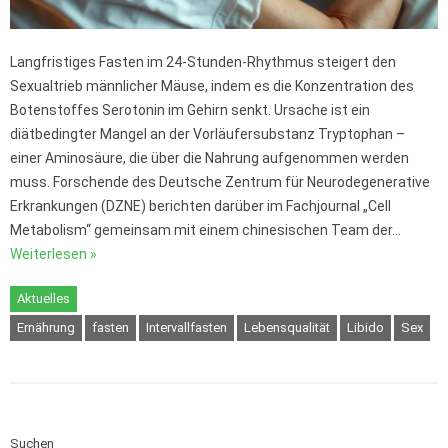
Langfristiges Fasten im 24-Stunden-Rhythmus steigert den
Sexualtrieb männlicher Mäuse, indem es die Konzentration des
Botenstoffes Serotonin im Gehirn senkt. Ursache ist ein
diätbedingter Mangel an der Vorläufersubstanz Tryptophan –
einer Aminosäure, die über die Nahrung aufgenommen werden
muss. Forschende des Deutsche Zentrum für Neurodegenerative
Erkrankungen (DZNE) berichten darüber im Fachjournal „Cell
Metabolism“ gemeinsam mit einem chinesischen Team der…
Weiterlesen »
Aktuelles
Ernährung
fasten
Intervallfasten
Lebensqualität
Libido
Sex
Suchen