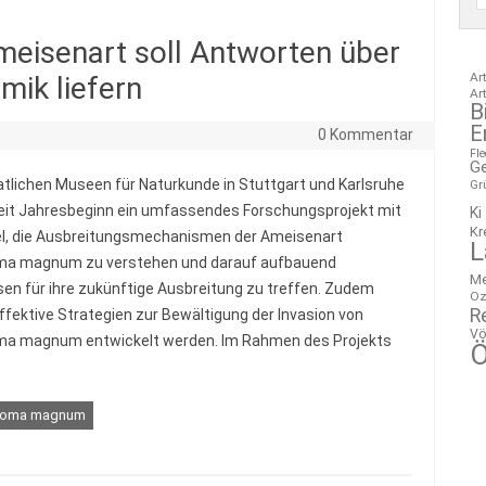
Ameisenart soll Antworten über
Ar
mik liefern
Ar
B
E
0 Kommentar
Fl
G
atlichen Museen für Naturkunde in Stuttgart und Karlsruhe
Gr
seit Jahresbeginn ein umfassendes Forschungsprojekt mit
Ki
Kr
l, die Ausbreitungsmechanismen der Ameisenart
L
ma magnum zu verstehen und darauf aufbauend
M
en für ihre zukünftige Ausbreitung zu treffen. Zudem
Oz
R
effektive Strategien zur Bewältigung der Invasion von
Vö
ma magnum entwickelt werden. Im Rahmen des Projekts
Ö
noma magnum