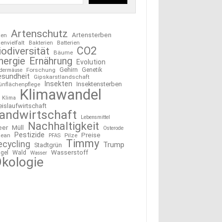
Artenschutz
Artensterben
ten
tenvielfalt
Bakterien
Batterien
CO2
iodiversität
Bäume
nergie
Ernährung
Evolution
Gehirn
Forschung
Genetik
edermäuse
esundheit
Gipskarstlandschaft
Insekten
Insektensterben
ünflächenpflege
Klimawandel
Klima
eislaufwirtschaft
andwirtschaft
Lebensmittel
Nachhaltigkeit
eer
Müll
Osterode
Pestizide
Preise
ean
Pilze
PFAS
Timmy
ecycling
Trump
Stadtgrün
Wasserstoff
gel
Wald
Wasser
kologie