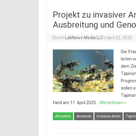
Projekt zu invasiver 
Ausbreitung und Geno
Durch
LabNews Media LLC
|
April 22, 2025
Die Sta
leiten 
dem Zie
Tapino
Prognos
sollen 
Tapino
fand am 11. April 2025…
Weiterlesen »
Aktuelles
Ameisen
invasive Arten
Tapi