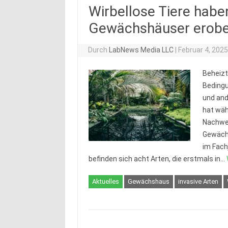
Wirbellose Tiere habe
Gewächshäuser erobe
Durch
LabNews Media LLC
|
Februar 4, 202
Beheizt
Bedingu
und and
hat wäh
Nachwei
Gewächs
im Fach
befinden sich acht Arten, die erstmals in…
Aktuelles
Gewächshaus
invasive Arten