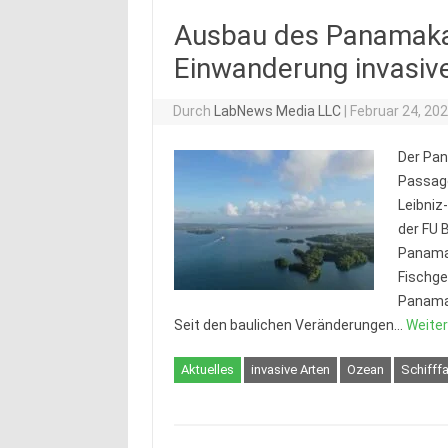
Ausbau des Panamakan
Einwanderung invasive
Durch
LabNews Media LLC
|
Februar 24, 20
Der Pan
Passage
Leibniz
der FU 
Panama 
Fischge
Panamak
Seit den baulichen Veränderungen…
Weiter
Aktuelles
invasive Arten
Ozean
Schifffa