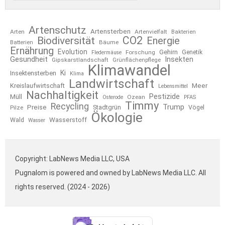
Artenschutz
Artensterben
Arten
Artenvielfalt
Bakterien
CO2
Biodiversität
Energie
Bäume
Batterien
Ernährung
Evolution
Gehirn
Forschung
Genetik
Fledermäuse
Gesundheit
Insekten
Gipskarstlandschaft
Grünflächenpflege
Klimawandel
Ki
Insektensterben
Klima
Landwirtschaft
Kreislaufwirtschaft
Meer
Lebensmittel
Nachhaltigkeit
Pestizide
Müll
Ozean
Osterode
PFAS
Timmy
Recycling
Trump
Preise
Stadtgrün
Pilze
Vögel
Ökologie
Wasserstoff
Wald
Wasser
Copyright: LabNews Media LLC, USA
Pugnalom is powered and owned by LabNews Media LLC. All
rights reserved. (2024 - 2026)