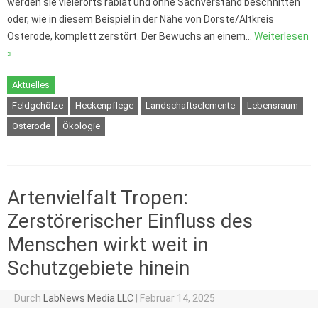
werden sie vielerorts rabiat und ohne Sachverstand beschnitten
oder, wie in diesem Beispiel in der Nähe von Dorste/Altkreis
Osterode, komplett zerstört. Der Bewuchs an einem…
Weiterlesen
»
Aktuelles
Feldgehölze
Heckenpflege
Landschaftselemente
Lebensraum
Osterode
Ökologie
Artenvielfalt Tropen:
Zerstörerischer Einfluss des
Menschen wirkt weit in
Schutzgebiete hinein
Durch
LabNews Media LLC
|
Februar 14, 2025