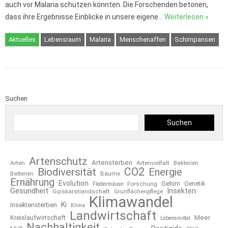
auch vor Malaria schützen könnten. Die Forschenden betonen,
dass ihre Ergebnisse Einblicke in unsere eigene…
Weiterlesen »
Aktuelles
Lebensraum
Malaria
Menschenaffen
Schimpansen
Suchen
Suchen
Artenschutz
Artensterben
Arten
Artenvielfalt
Bakterien
CO2
Biodiversität
Energie
Bäume
Batterien
Ernährung
Evolution
Gehirn
Forschung
Genetik
Fledermäuse
Gesundheit
Insekten
Gipskarstlandschaft
Grünflächenpflege
Klimawandel
Ki
Insektensterben
Klima
Landwirtschaft
Kreislaufwirtschaft
Meer
Lebensmittel
Nachhaltigkeit