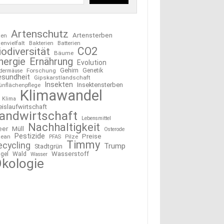
Artenschutz
Artensterben
ten
tenvielfalt
Bakterien
Batterien
CO2
iodiversität
Bäume
nergie
Ernährung
Evolution
Gehirn
Forschung
Genetik
edermäuse
esundheit
Gipskarstlandschaft
Insekten
Insektensterben
ünflächenpflege
Klimawandel
Klima
eislaufwirtschaft
andwirtschaft
Lebensmittel
Nachhaltigkeit
eer
Müll
Osterode
Pestizide
Preise
ean
Pilze
PFAS
Timmy
ecycling
Trump
Stadtgrün
Wasserstoff
gel
Wald
Wasser
kologie