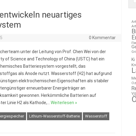
entwickeln neuartiges
Ar
system
Ar
B
E
25
0 Kommentar
Fl
G
scherteam unter der Leitung von Prof. Chen Wei von der
Gr
ity of Science and Technology of China (USTC) hat ein
Ki
Kr
hemisches Batteriesystem vorgestellt, das
L
toffgas als Anode nutzt. Wasserstoff (H2) hat aufgrund
M
günstigen elektrochemischen Eigenschaften als stabiler
Oz
R
tengünstiger erneuerbarer Energieträger an
Vö
ksamkeit gewonnen. Herkömmliche Batterien auf
Ö
er Linie H2 als Kathode,…
Weiterlesen »
ergiespeicher
Lithium-Wasserstoff-Batterie
Wasserstoff