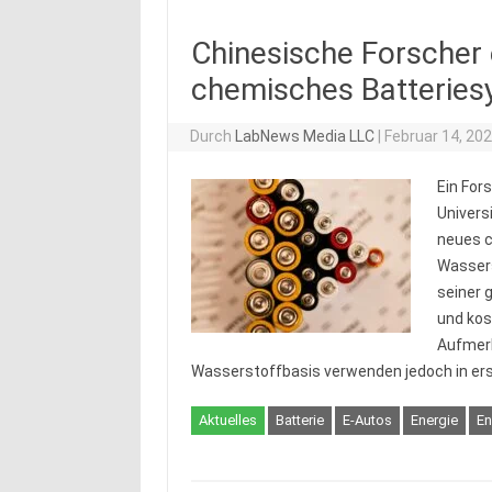
Chinesische Forscher 
chemisches Batterie
Durch
LabNews Media LLC
|
Februar 14, 20
Ein For
Univers
neues c
Wassers
seiner 
und kos
Aufmer
Wasserstoffbasis verwenden jedoch in erst
Aktuelles
Batterie
E-Autos
Energie
En