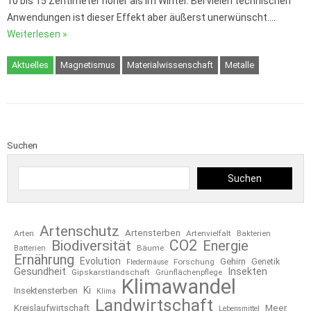
10 bis 15 Zentimeter höher als im Winter. Bei vielen technischen
Anwendungen ist dieser Effekt aber äußerst unerwünscht.…
Weiterlesen »
Aktuelles
Magnetismus
Materialwissenschaft
Metalle
Suchen
Suchen
Artenschutz
Artensterben
Arten
Artenvielfalt
Bakterien
CO2
Biodiversität
Energie
Bäume
Batterien
Ernährung
Evolution
Gehirn
Forschung
Genetik
Fledermäuse
Gesundheit
Insekten
Gipskarstlandschaft
Grünflächenpflege
Klimawandel
Ki
Insektensterben
Klima
Landwirtschaft
Kreislaufwirtschaft
Meer
Lebensmittel