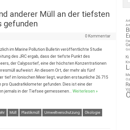
nd anderer Müll an der tiefsten
Ar
s gefunden
Ar
B
E
0 Kommentar
Fl
G
zlich im Marine Pollution Bulletin veröffentlichte Studie
Gr
eitung des JRC ergab, dass der tiefste Punkt des
Ki
Kr
eers, der Calypsotief, eine der höchsten Konzentrationen
L
resmüll aufweist. An diesem Ort, der mehr als fünf
M
er tief im Ionischen Meer liegt, wurden erstaunliche 26.715
Oz
R
le pro Quadratkilometer gefunden. Dies ist eine der
Vö
n jemals in der Tiefsee gemessenen…
Weiterlesen »
Ö
ehr
Müll
Plastikmüll
Umweltverschutzung
Ökologie