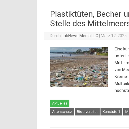
Plastiktüten, Becher u
Stelle des Mittelmeer
Durch
LabNews Media LLC
|
März 12, 2025
Eine kür
unter L
Mittelm
von Mee
Kilomet
Mülltei
höchste
Aktuelles
Artenschutz
Biodiversität
Kunststoff
M