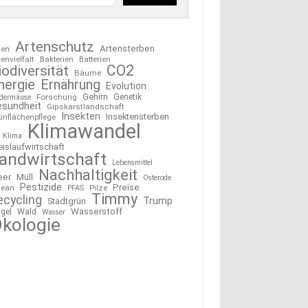
Artenschutz
Artensterben
ten
tenvielfalt
Bakterien
Batterien
CO2
iodiversität
Bäume
nergie
Ernährung
Evolution
Gehirn
Forschung
Genetik
edermäuse
esundheit
Gipskarstlandschaft
Insekten
Insektensterben
ünflächenpflege
Klimawandel
Klima
eislaufwirtschaft
andwirtschaft
Lebensmittel
Nachhaltigkeit
eer
Müll
Osterode
Pestizide
Preise
ean
Pilze
PFAS
Timmy
ecycling
Trump
Stadtgrün
Wasserstoff
gel
Wald
Wasser
kologie