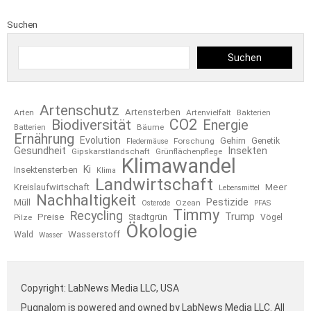
Suchen
Suchen
Artenschutz
Artensterben
Arten
Artenvielfalt
Bakterien
CO2
Biodiversität
Energie
Bäume
Batterien
Ernährung
Evolution
Gehirn
Forschung
Genetik
Fledermäuse
Gesundheit
Insekten
Gipskarstlandschaft
Grünflächenpflege
Klimawandel
Ki
Insektensterben
Klima
Landwirtschaft
Kreislaufwirtschaft
Meer
Lebensmittel
Nachhaltigkeit
Pestizide
Müll
Ozean
Osterode
PFAS
Timmy
Recycling
Trump
Preise
Stadtgrün
Pilze
Vögel
Ökologie
Wasserstoff
Wald
Wasser
Copyright: LabNews Media LLC, USA
Pugnalom is powered and owned by LabNews Media LLC. All