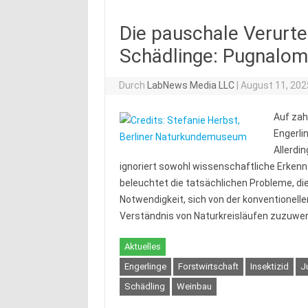
Die pauschale Verurte
Schädlinge: Pugnalom 
Durch
LabNews Media LLC
|
August 11, 202
Auf zah
Engerli
Allerdi
ignoriert sowohl wissenschaftliche Erke
beleuchtet die tatsächlichen Probleme, di
Notwendigkeit, sich von der konventionell
Verständnis von Naturkreisläufen zuzuwe
Aktuelles
Engerlinge
Forstwirtschaft
Insektizid
J
Schädling
Weinbau