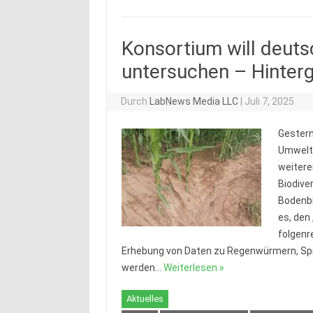
Konsortium will deuts
untersuchen – Hinter
Durch
LabNews Media LLC
|
Juli 7, 2025
Gestern
Umweltb
weitere
Biodive
Bodenbi
es, den
folgenr
Erhebung von Daten zu Regenwürmern, Spr
werden…
Weiterlesen »
Aktuelles