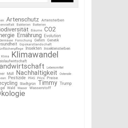
Artenschutz
Artensterben
ten
tenvielfalt
Bakterien
Batterien
CO2
iodiversität
Bäume
nergie
Ernährung
Evolution
Gehirn
Forschung
Genetik
edermäuse
esundheit
Gipskarstlandschaft
Insekten
Insektensterben
ünflächenpflege
Klimawandel
Klima
eislaufwirtschaft
andwirtschaft
Lebensmittel
Nachhaltigkeit
eer
Müll
Osterode
Pestizide
Preise
ean
Pilze
PFAS
Timmy
ecycling
Trump
Stadtgrün
Wasserstoff
gel
Wald
Wasser
kologie