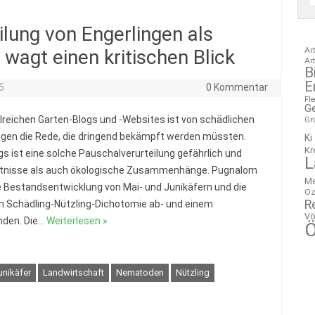
ilung von Engerlingen als
Ar
wagt einen kritischen Blick
Ar
B
E
5
0 Kommentar
Fl
G
lreichen Garten-Blogs und -Websites ist von schädlichen
Gr
ngen die Rede, die dringend bekämpft werden müssten.
Ki
Kr
ngs ist eine solche Pauschalverurteilung gefährlich und
L
nntnisse als auch ökologische Zusammenhänge. Pugnalom
M
e Bestandsentwicklung von Mai- und Junikäfern und die
Oz
R
en Schädling-Nützling-Dichotomie ab- und einem
Vö
nden. Die…
Weiterlesen »
Ö
unikäfer
Landwirtschaft
Nematoden
Nützling