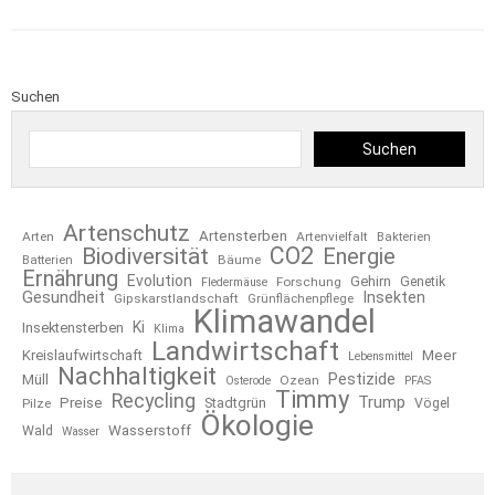
Suchen
Suchen
Artenschutz
Artensterben
Arten
Artenvielfalt
Bakterien
CO2
Biodiversität
Energie
Bäume
Batterien
Ernährung
Evolution
Gehirn
Forschung
Genetik
Fledermäuse
Gesundheit
Insekten
Gipskarstlandschaft
Grünflächenpflege
Klimawandel
Ki
Insektensterben
Klima
Landwirtschaft
Kreislaufwirtschaft
Meer
Lebensmittel
Nachhaltigkeit
Pestizide
Müll
Ozean
Osterode
PFAS
Timmy
Recycling
Trump
Preise
Stadtgrün
Pilze
Vögel
Ökologie
Wasserstoff
Wald
Wasser