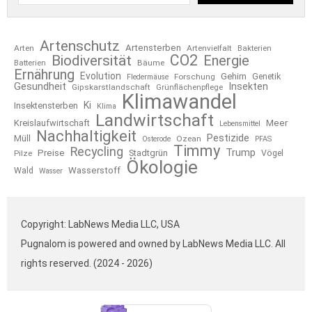
Artenschutz
Artensterben
Arten
Artenvielfalt
Bakterien
CO2
Biodiversität
Energie
Bäume
Batterien
Ernährung
Evolution
Gehirn
Forschung
Genetik
Fledermäuse
Gesundheit
Insekten
Gipskarstlandschaft
Grünflächenpflege
Klimawandel
Ki
Insektensterben
Klima
Landwirtschaft
Kreislaufwirtschaft
Meer
Lebensmittel
Nachhaltigkeit
Pestizide
Müll
Ozean
Osterode
PFAS
Timmy
Recycling
Trump
Preise
Stadtgrün
Pilze
Vögel
Ökologie
Wasserstoff
Wald
Wasser
Copyright: LabNews Media LLC, USA
Pugnalom is powered and owned by LabNews Media LLC. All
rights reserved. (2024 - 2026)