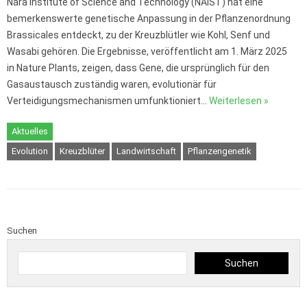
Nara Institute of Science and Technology (NAIST) hat eine
bemerkenswerte genetische Anpassung in der Pflanzenordnung
Brassicales entdeckt, zu der Kreuzblütler wie Kohl, Senf und
Wasabi gehören. Die Ergebnisse, veröffentlicht am 1. März 2025
in Nature Plants, zeigen, dass Gene, die ursprünglich für den
Gasaustausch zuständig waren, evolutionär für
Verteidigungsmechanismen umfunktioniert…
Weiterlesen »
Aktuelles
Evolution
Kreuzblüter
Landwirtschaft
Pflanzengenetik
Suchen
Suchen