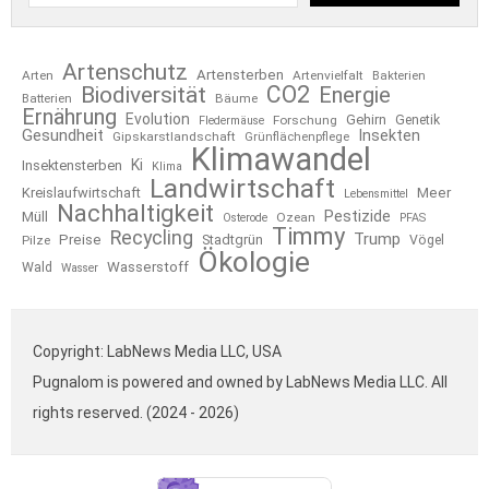
Artenschutz
Artensterben
Arten
Artenvielfalt
Bakterien
CO2
Biodiversität
Energie
Bäume
Batterien
Ernährung
Evolution
Gehirn
Forschung
Genetik
Fledermäuse
Gesundheit
Insekten
Gipskarstlandschaft
Grünflächenpflege
Klimawandel
Ki
Insektensterben
Klima
Landwirtschaft
Kreislaufwirtschaft
Meer
Lebensmittel
Nachhaltigkeit
Pestizide
Müll
Ozean
Osterode
PFAS
Timmy
Recycling
Trump
Preise
Stadtgrün
Pilze
Vögel
Ökologie
Wasserstoff
Wald
Wasser
Copyright: LabNews Media LLC, USA
Pugnalom is powered and owned by LabNews Media LLC. All
rights reserved. (2024 - 2026)