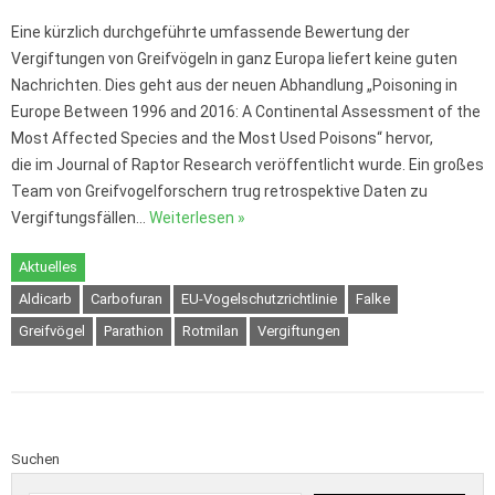
Eine kürzlich durchgeführte umfassende Bewertung der
Vergiftungen von Greifvögeln in ganz Europa liefert keine guten
Nachrichten. Dies geht aus der neuen Abhandlung „Poisoning in
Europe Between 1996 and 2016: A Continental Assessment of the
Most Affected Species and the Most Used Poisons“ hervor,
die im Journal of Raptor Research veröffentlicht wurde. Ein großes
Team von Greifvogelforschern trug retrospektive Daten zu
Vergiftungsfällen…
Weiterlesen »
Aktuelles
Aldicarb
Carbofuran
EU-Vogelschutzrichtlinie
Falke
Greifvögel
Parathion
Rotmilan
Vergiftungen
Suchen