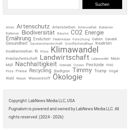
Suchen
Artenschutz
Artensterben
Arten
Artenvielfalt
Bakterien
CO2
Biodiversität
Energie
Bäume
Batterien
Ernährung
Evolution
Gehirn
Forschung
Genetik
Fledermäuse
Gesundheit
Insekten
Gipskarstlandschaft
Grünflächenpflege
Klimawandel
Ki
Insektensterben
Klima
Landwirtschaft
Kreislaufwirtschaft
Meer
Lebensmittel
Nachhaltigkeit
Pestizide
Müll
Ozean
Osterode
PFAS
Timmy
Recycling
Trump
Preise
Stadtgrün
Pilze
Vögel
Ökologie
Wasserstoff
Wald
Wasser
Copyright: LabNews Media LLC, USA
Pugnalom is powered and owned by LabNews Media LLC. All
rights reserved. (2024 - 2026)