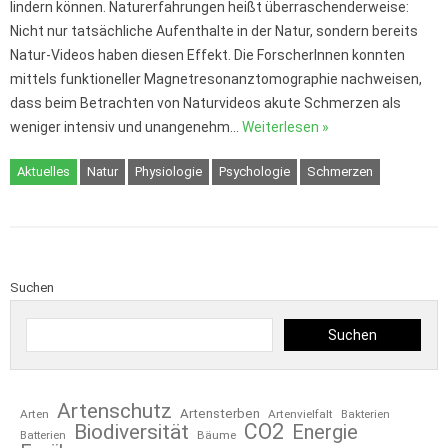
lindern können. Naturerfahrungen heißt überraschenderweise:
Nicht nur tatsächliche Aufenthalte in der Natur, sondern bereits
Natur-Videos haben diesen Effekt. Die ForscherInnen konnten
mittels funktioneller Magnetresonanztomographie nachweisen,
dass beim Betrachten von Naturvideos akute Schmerzen als
weniger intensiv und unangenehm…
Weiterlesen »
Aktuelles
Natur
Physiologie
Psychologie
Schmerzen
Suchen
Suchen
Artenschutz
Artensterben
Arten
Artenvielfalt
Bakterien
CO2
Biodiversität
Energie
Bäume
Batterien