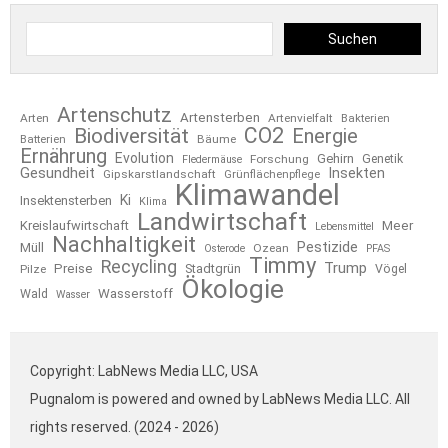
Suchen
Artenschutz
Artensterben
Arten
Artenvielfalt
Bakterien
CO2
Biodiversität
Energie
Bäume
Batterien
Ernährung
Evolution
Gehirn
Forschung
Genetik
Fledermäuse
Gesundheit
Insekten
Gipskarstlandschaft
Grünflächenpflege
Klimawandel
Ki
Insektensterben
Klima
Landwirtschaft
Kreislaufwirtschaft
Meer
Lebensmittel
Nachhaltigkeit
Pestizide
Müll
Ozean
Osterode
PFAS
Timmy
Recycling
Trump
Preise
Stadtgrün
Pilze
Vögel
Ökologie
Wasserstoff
Wald
Wasser
Copyright: LabNews Media LLC, USA
Pugnalom is powered and owned by LabNews Media LLC. All
rights reserved. (2024 - 2026)