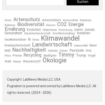
Suchen
Artenschutz
Artensterben
Arten
Artenvielfalt
Bakterien
CO2
Biodiversität
Energie
Bäume
Batterien
Ernährung
Evolution
Gehirn
Forschung
Genetik
Fledermäuse
Gesundheit
Insekten
Gipskarstlandschaft
Grünflächenpflege
Klimawandel
Ki
Insektensterben
Klima
Landwirtschaft
Kreislaufwirtschaft
Meer
Lebensmittel
Nachhaltigkeit
Pestizide
Müll
Ozean
Osterode
PFAS
Timmy
Recycling
Trump
Preise
Stadtgrün
Pilze
Vögel
Ökologie
Wasserstoff
Wald
Wasser
Copyright: LabNews Media LLC, USA
Pugnalom is powered and owned by LabNews Media LLC. All
rights reserved. (2024 - 2026)