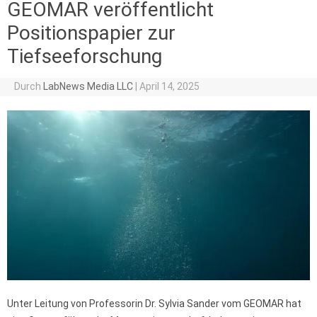
GEOMAR veröffentlicht
Positionspapier zur
Tiefseeforschung
Durch
LabNews Media LLC
|
April 14, 2025
Unter Leitung von Professorin Dr. Sylvia Sander vom GEOMAR hat