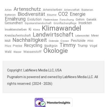
Artenschutz
Artensterben
Arten
Artenvielfalt
Bakterien
CO2
Biodiversität
Energie
Bäume
Batterien
Ernährung
Evolution
Gehirn
Forschung
Genetik
Fledermäuse
Gesundheit
Insekten
Gipskarstlandschaft
Grünflächenpflege
Klimawandel
Ki
Insektensterben
Klima
Landwirtschaft
Kreislaufwirtschaft
Meer
Lebensmittel
Nachhaltigkeit
Pestizide
Müll
Ozean
Osterode
PFAS
Timmy
Recycling
Trump
Preise
Stadtgrün
Pilze
Vögel
Ökologie
Wasserstoff
Wald
Wasser
Copyright: LabNews Media LLC, USA
Pugnalom is powered and owned by LabNews Media LLC. All
rights reserved. (2024 - 2026)