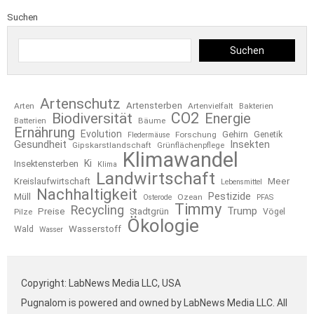
Suchen
Suchen
Artenschutz
Artensterben
Arten
Artenvielfalt
Bakterien
CO2
Biodiversität
Energie
Bäume
Batterien
Ernährung
Evolution
Gehirn
Forschung
Genetik
Fledermäuse
Gesundheit
Insekten
Gipskarstlandschaft
Grünflächenpflege
Klimawandel
Ki
Insektensterben
Klima
Landwirtschaft
Kreislaufwirtschaft
Meer
Lebensmittel
Nachhaltigkeit
Pestizide
Müll
Ozean
Osterode
PFAS
Timmy
Recycling
Trump
Preise
Stadtgrün
Pilze
Vögel
Ökologie
Wasserstoff
Wald
Wasser
Copyright: LabNews Media LLC, USA
Pugnalom is powered and owned by LabNews Media LLC. All