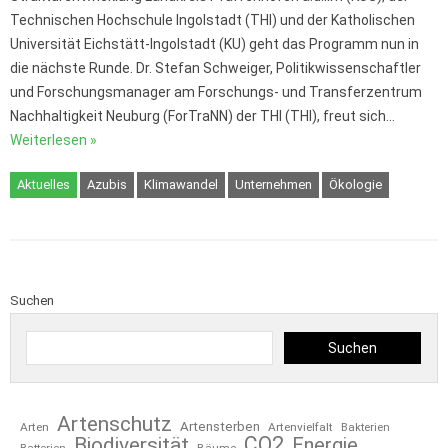
Technischen Hochschule Ingolstadt (THI) und der Katholischen
Universität Eichstätt-Ingolstadt (KU) geht das Programm nun in
die nächste Runde. Dr. Stefan Schweiger, Politikwissenschaftler
und Forschungsmanager am Forschungs- und Transferzentrum
Nachhaltigkeit Neuburg (ForTraNN) der THI (THI), freut sich…
Weiterlesen »
Aktuelles
Azubis
Klimawandel
Unternehmen
Ökologie
Suchen
Suchen
Artenschutz
Artensterben
Arten
Artenvielfalt
Bakterien
CO2
Biodiversität
Energie