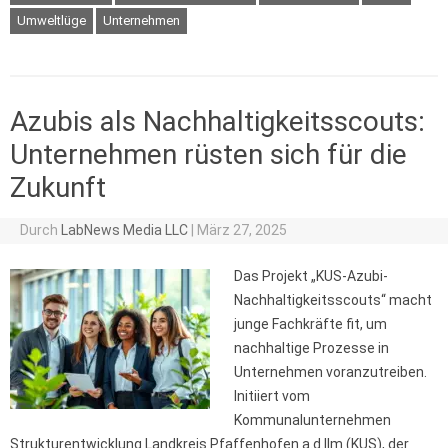
Umweltlüge
Unternehmen
Azubis als Nachhaltigkeitsscouts:
Unternehmen rüsten sich für die
Zukunft
Durch
LabNews Media LLC
|
März 27, 2025
Das Projekt „KUS-Azubi-
Nachhaltigkeitsscouts“ macht
junge Fachkräfte fit, um
nachhaltige Prozesse in
Unternehmen voranzutreiben.
Initiiert vom
Kommunalunternehmen
Strukturentwicklung Landkreis Pfaffenhofen a.d.Ilm (KUS), der