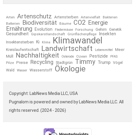
Artenschutz
Artensterben
Arten
Artenvielfalt
Bakterien
CO2
Biodiversität
Energie
Bäume
Batterien
Ernährung
Evolution
Gehirn
Forschung
Genetik
Fledermäuse
Gesundheit
Insekten
Gipskarstlandschaft
Grünflächenpflege
Klimawandel
Ki
Insektensterben
Klima
Landwirtschaft
Kreislaufwirtschaft
Meer
Lebensmittel
Nachhaltigkeit
Pestizide
Müll
Ozean
Osterode
PFAS
Timmy
Recycling
Trump
Preise
Stadtgrün
Pilze
Vögel
Ökologie
Wasserstoff
Wald
Wasser
Copyright: LabNews Media LLC, USA
Pugnalom is powered and owned by LabNews Media LLC. All
rights reserved. (2024 - 2026)