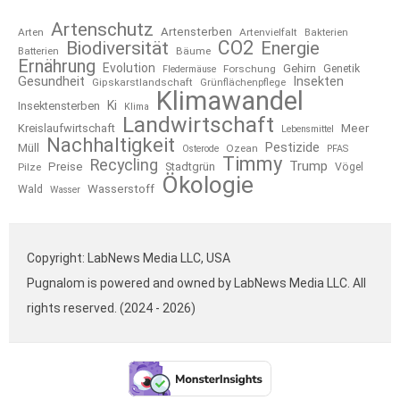
Artenschutz
Artensterben
Arten
Artenvielfalt
Bakterien
CO2
Biodiversität
Energie
Bäume
Batterien
Ernährung
Evolution
Gehirn
Forschung
Genetik
Fledermäuse
Gesundheit
Insekten
Gipskarstlandschaft
Grünflächenpflege
Klimawandel
Ki
Insektensterben
Klima
Landwirtschaft
Kreislaufwirtschaft
Meer
Lebensmittel
Nachhaltigkeit
Pestizide
Müll
Ozean
Osterode
PFAS
Timmy
Recycling
Trump
Preise
Stadtgrün
Pilze
Vögel
Ökologie
Wasserstoff
Wald
Wasser
Copyright: LabNews Media LLC, USA
Pugnalom is powered and owned by LabNews Media LLC. All
rights reserved. (2024 - 2026)