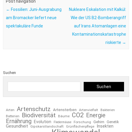
Post navigation
←
Fossilien: Juni-Ausgrabung
Nukleare Eskalation mit Kalkül:
am Bromacker liefert neue
Wie der US B2-Bomberangriff
spektakuläre Funde
auf Irans Atomanlagen eine
Kontaminationskatastrophe
riskierte
→
Suchen
Suchen
Artenschutz
Artensterben
Arten
Artenvielfalt
Bakterien
CO2
Biodiversität
Energie
Bäume
Batterien
Ernährung
Evolution
Gehirn
Forschung
Genetik
Fledermäuse
Gesundheit
Insekten
Gipskarstlandschaft
Grünflächenpflege