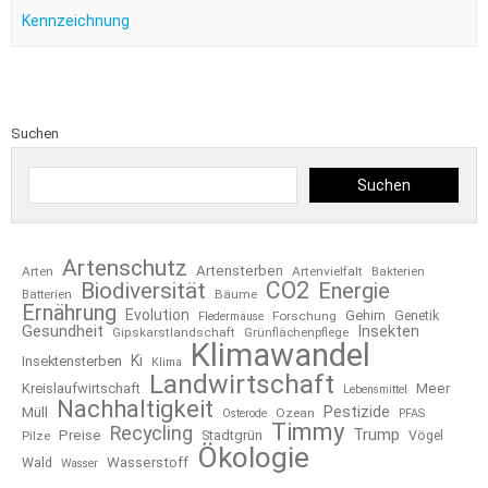
Kennzeichnung
Suchen
Suchen
Artenschutz
Artensterben
Arten
Artenvielfalt
Bakterien
CO2
Biodiversität
Energie
Bäume
Batterien
Ernährung
Evolution
Gehirn
Forschung
Genetik
Fledermäuse
Gesundheit
Insekten
Gipskarstlandschaft
Grünflächenpflege
Klimawandel
Ki
Insektensterben
Klima
Landwirtschaft
Kreislaufwirtschaft
Meer
Lebensmittel
Nachhaltigkeit
Pestizide
Müll
Ozean
Osterode
PFAS
Timmy
Recycling
Trump
Preise
Stadtgrün
Pilze
Vögel
Ökologie
Wasserstoff
Wald
Wasser