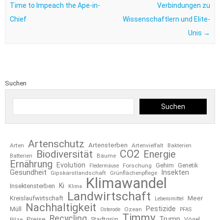
Time to Impeach the Ape-in-
Verbindungen zu
Chief
Wissenschaftlern und Elite-
Unis
→
Suchen
Suchen
Artenschutz
Artensterben
Arten
Artenvielfalt
Bakterien
CO2
Biodiversität
Energie
Bäume
Batterien
Ernährung
Evolution
Gehirn
Forschung
Genetik
Fledermäuse
Gesundheit
Insekten
Gipskarstlandschaft
Grünflächenpflege
Klimawandel
Ki
Insektensterben
Klima
Landwirtschaft
Kreislaufwirtschaft
Meer
Lebensmittel
Nachhaltigkeit
Pestizide
Müll
Ozean
Osterode
PFAS
Timmy
Recycling
Trump
Preise
Stadtgrün
Pilze
Vögel