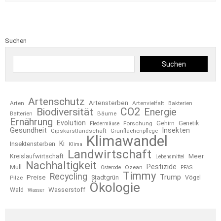
Suchen
Suchen
Artenschutz
Artensterben
Arten
Artenvielfalt
Bakterien
CO2
Biodiversität
Energie
Bäume
Batterien
Ernährung
Evolution
Gehirn
Forschung
Genetik
Fledermäuse
Gesundheit
Insekten
Gipskarstlandschaft
Grünflächenpflege
Klimawandel
Ki
Insektensterben
Klima
Landwirtschaft
Kreislaufwirtschaft
Meer
Lebensmittel
Nachhaltigkeit
Pestizide
Müll
Ozean
Osterode
PFAS
Timmy
Recycling
Trump
Preise
Stadtgrün
Pilze
Vögel
Ökologie
Wasserstoff
Wald
Wasser