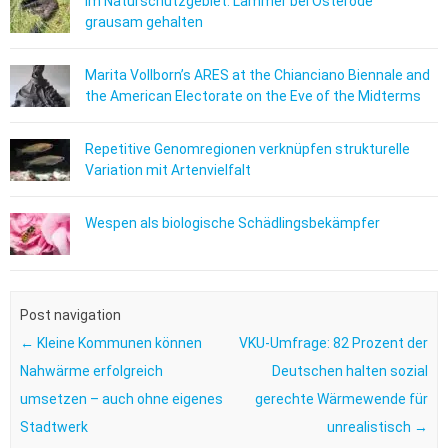
Im Naturschutzgebiet: Lämmer bei Osterode
grausam gehalten
Marita Vollborn’s ARES at the Chianciano Biennale and
the American Electorate on the Eve of the Midterms
Repetitive Genomregionen verknüpfen strukturelle
Variation mit Artenvielfalt
Wespen als biologische Schädlingsbekämpfer
Post navigation
←
Kleine Kommunen können
VKU-Umfrage: 82 Prozent der
Nahwärme erfolgreich
Deutschen halten sozial
umsetzen – auch ohne eigenes
gerechte Wärmewende für
Stadtwerk
unrealistisch
→