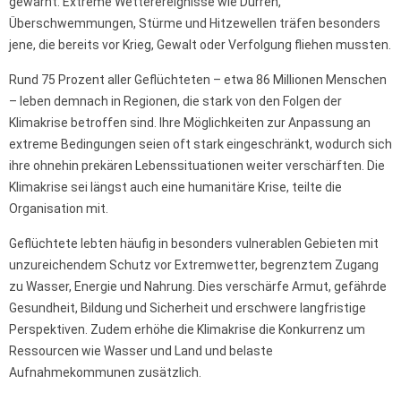
gewarnt. Extreme Wetterereignisse wie Dürren,
Überschwemmungen, Stürme und Hitzewellen träfen besonders
jene, die bereits vor Krieg, Gewalt oder Verfolgung fliehen mussten.
Rund 75 Prozent aller Geflüchteten – etwa 86 Millionen Menschen
– leben demnach in Regionen, die stark von den Folgen der
Klimakrise betroffen sind. Ihre Möglichkeiten zur Anpassung an
extreme Bedingungen seien oft stark eingeschränkt, wodurch sich
ihre ohnehin prekären Lebenssituationen weiter verschärften. Die
Klimakrise sei längst auch eine humanitäre Krise, teilte die
Organisation mit.
Geflüchtete lebten häufig in besonders vulnerablen Gebieten mit
unzureichendem Schutz vor Extremwetter, begrenztem Zugang
zu Wasser, Energie und Nahrung. Dies verschärfe Armut, gefährde
Gesundheit, Bildung und Sicherheit und erschwere langfristige
Perspektiven. Zudem erhöhe die Klimakrise die Konkurrenz um
Ressourcen wie Wasser und Land und belaste
Aufnahmekommunen zusätzlich.