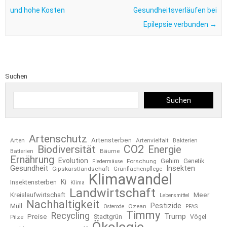
und hohe Kosten
Gesundheitsverläufen bei
Epilepsie verbunden
→
Suchen
Suchen
Artenschutz
Artensterben
Arten
Artenvielfalt
Bakterien
CO2
Biodiversität
Energie
Bäume
Batterien
Ernährung
Evolution
Gehirn
Forschung
Genetik
Fledermäuse
Gesundheit
Insekten
Gipskarstlandschaft
Grünflächenpflege
Klimawandel
Ki
Insektensterben
Klima
Landwirtschaft
Kreislaufwirtschaft
Meer
Lebensmittel
Nachhaltigkeit
Pestizide
Müll
Ozean
Osterode
PFAS
Timmy
Recycling
Trump
Preise
Stadtgrün
Pilze
Vögel