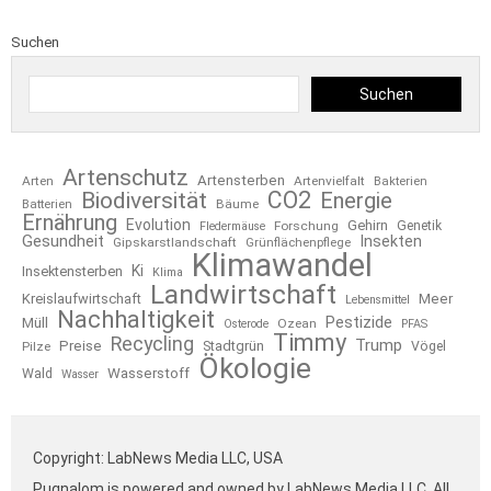
Suchen
Suchen
Artenschutz
Artensterben
Arten
Artenvielfalt
Bakterien
CO2
Biodiversität
Energie
Bäume
Batterien
Ernährung
Evolution
Gehirn
Forschung
Genetik
Fledermäuse
Gesundheit
Insekten
Gipskarstlandschaft
Grünflächenpflege
Klimawandel
Ki
Insektensterben
Klima
Landwirtschaft
Kreislaufwirtschaft
Meer
Lebensmittel
Nachhaltigkeit
Pestizide
Müll
Ozean
Osterode
PFAS
Timmy
Recycling
Trump
Preise
Stadtgrün
Pilze
Vögel
Ökologie
Wasserstoff
Wald
Wasser
Copyright: LabNews Media LLC, USA
Pugnalom is powered and owned by LabNews Media LLC. All