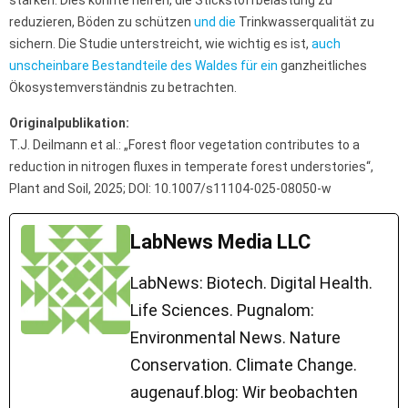
stärken. Dies könnte helfen, die Stickstoffbelastung zu
reduzieren, Böden zu schützen
und die
Trinkwasserqualität zu
sichern. Die Studie unterstreicht, wie wichtig es ist,
auch
unscheinbare Bestandteile des Waldes für ein
ganzheitliches
Ökosystemverständnis zu betrachten.
Originalpublikation:
T.J. Deilmann et al.: „Forest floor vegetation contributes to a
reduction in nitrogen fluxes in temperate forest understories“,
Plant and Soil, 2025; DOI: 10.1007/s11104-025-08050-w
LabNews Media LLC
LabNews: Biotech. Digital Health.
Life Sciences. Pugnalom:
Environmental News. Nature
Conservation. Climate Change.
augenauf.blog: Wir beobachten