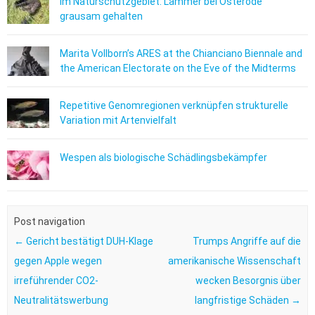
Im Naturschutzgebiet: Lämmer bei Osterode
grausam gehalten
Marita Vollborn’s ARES at the Chianciano Biennale and
the American Electorate on the Eve of the Midterms
Repetitive Genomregionen verknüpfen strukturelle
Variation mit Artenvielfalt
Wespen als biologische Schädlingsbekämpfer
Post navigation
←
Gericht bestätigt DUH-Klage
Trumps Angriffe auf die
gegen Apple wegen
amerikanische Wissenschaft
irreführender CO2-
wecken Besorgnis über
Neutralitätswerbung
langfristige Schäden
→