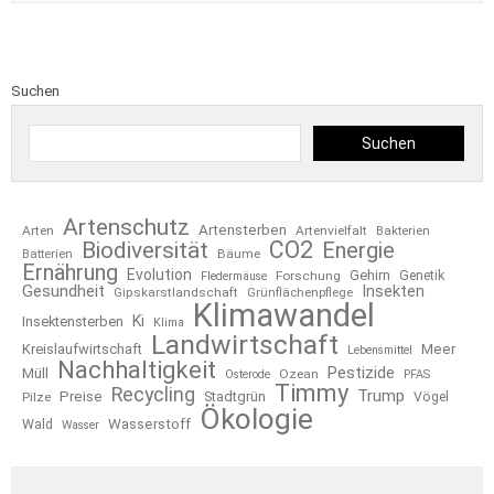
Suchen
Suchen
Artenschutz
Artensterben
Arten
Artenvielfalt
Bakterien
CO2
Biodiversität
Energie
Bäume
Batterien
Ernährung
Evolution
Gehirn
Forschung
Genetik
Fledermäuse
Gesundheit
Insekten
Gipskarstlandschaft
Grünflächenpflege
Klimawandel
Ki
Insektensterben
Klima
Landwirtschaft
Kreislaufwirtschaft
Meer
Lebensmittel
Nachhaltigkeit
Pestizide
Müll
Ozean
Osterode
PFAS
Timmy
Recycling
Trump
Preise
Stadtgrün
Pilze
Vögel
Ökologie
Wasserstoff
Wald
Wasser