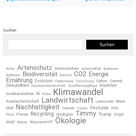
Suchen
Suchen
Artenschutz
Artensterben
Arten
Artenvielfalt
Bakterien
CO2
Biodiversität
Energie
Bäume
Batterien
Ernährung
Evolution
Gehirn
Forschung
Genetik
Fledermäuse
Gesundheit
Insekten
Gipskarstlandschaft
Grünflächenpflege
Klimawandel
Ki
Insektensterben
Klima
Landwirtschaft
Kreislaufwirtschaft
Meer
Lebensmittel
Nachhaltigkeit
Pestizide
Müll
Ozean
Osterode
PFAS
Timmy
Recycling
Trump
Preise
Stadtgrün
Pilze
Vögel
Ökologie
Wasserstoff
Wald
Wasser