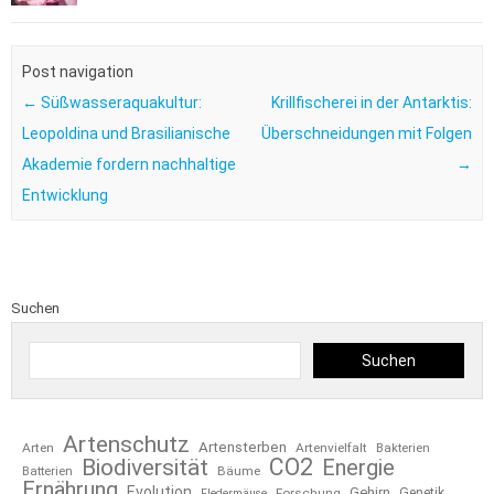
Post navigation
←
Süßwasseraquakultur:
Krillfischerei in der Antarktis:
Leopoldina und Brasilianische
Überschneidungen mit Folgen
Akademie fordern nachhaltige
→
Entwicklung
Suchen
Suchen
Artenschutz
Artensterben
Arten
Artenvielfalt
Bakterien
CO2
Biodiversität
Energie
Bäume
Batterien
Ernährung
Evolution
Gehirn
Forschung
Genetik
Fledermäuse