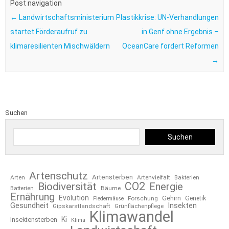
Post navigation
←
Landwirtschaftsministerium
Plastikkrise: UN-Verhandlungen
startet Förderaufruf zu
in Genf ohne Ergebnis –
klimaresilienten Mischwäldern
OceanCare fordert Reformen
→
Suchen
Suchen
Artenschutz
Artensterben
Arten
Artenvielfalt
Bakterien
CO2
Biodiversität
Energie
Bäume
Batterien
Ernährung
Evolution
Gehirn
Forschung
Genetik
Fledermäuse
Gesundheit
Insekten
Gipskarstlandschaft
Grünflächenpflege
Klimawandel
Ki
Insektensterben
Klima