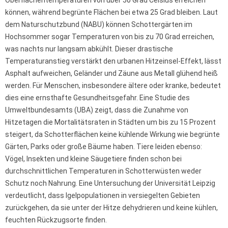
Oberflächentemperaturen von über 50 Grad Celsius erreichen
können, während begrünte Flächen bei etwa 25 Grad bleiben. Laut
dem Naturschutzbund (NABU) können Schottergärten im
Hochsommer sogar Temperaturen von bis zu 70 Grad erreichen,
was nachts nur langsam abkühlt. Dieser drastische
Temperaturanstieg verstärkt den urbanen Hitzeinsel-Effekt, lässt
Asphalt aufweichen, Geländer und Zäune aus Metall glühend heiß
werden. Für Menschen, insbesondere ältere oder kranke, bedeutet
dies eine ernsthafte Gesundheitsgefahr. Eine Studie des
Umweltbundesamts (UBA) zeigt, dass die Zunahme von
Hitzetagen die Mortalitätsraten in Städten um bis zu 15 Prozent
steigert, da Schotterflächen keine kühlende Wirkung wie begrünte
Gärten, Parks oder große Bäume haben. Tiere leiden ebenso:
Vögel, Insekten und kleine Säugetiere finden schon bei
durchschnittlichen Temperaturen in Schotterwüsten weder
Schutz noch Nahrung. Eine Untersuchung der Universität Leipzig
verdeutlicht, dass Igelpopulationen in versiegelten Gebieten
zurückgehen, da sie unter der Hitze dehydrieren und keine kühlen,
feuchten Rückzugsorte finden.