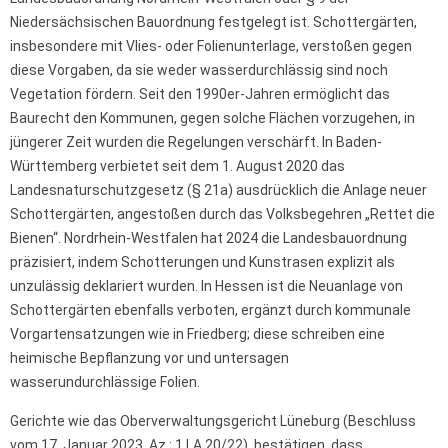
Niedersächsischen Bauordnung festgelegt ist. Schottergärten,
insbesondere mit Vlies- oder Folienunterlage, verstoßen gegen
diese Vorgaben, da sie weder wasserdurchlässig sind noch
Vegetation fördern. Seit den 1990er-Jahren ermöglicht das
Baurecht den Kommunen, gegen solche Flächen vorzugehen, in
jüngerer Zeit wurden die Regelungen verschärft. In Baden-
Württemberg verbietet seit dem 1. August 2020 das
Landesnaturschutzgesetz (§ 21a) ausdrücklich die Anlage neuer
Schottergärten, angestoßen durch das Volksbegehren „Rettet die
Bienen“. Nordrhein-Westfalen hat 2024 die Landesbauordnung
präzisiert, indem Schotterungen und Kunstrasen explizit als
unzulässig deklariert wurden. In Hessen ist die Neuanlage von
Schottergärten ebenfalls verboten, ergänzt durch kommunale
Vorgartensatzungen wie in Friedberg; diese schreiben eine
heimische Bepflanzung vor und untersagen
wasserundurchlässige Folien.
Gerichte wie das Oberverwaltungsgericht Lüneburg (Beschluss
vom 17. Januar 2023, Az.: 1 LA 20/22), bestätigen, dass