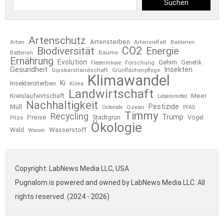
Suchen
Artenschutz
Artensterben
Arten
Artenvielfalt
Bakterien
CO2
Biodiversität
Energie
Bäume
Batterien
Ernährung
Evolution
Gehirn
Forschung
Genetik
Fledermäuse
Gesundheit
Insekten
Gipskarstlandschaft
Grünflächenpflege
Klimawandel
Ki
Insektensterben
Klima
Landwirtschaft
Kreislaufwirtschaft
Meer
Lebensmittel
Nachhaltigkeit
Pestizide
Müll
Ozean
Osterode
PFAS
Timmy
Recycling
Trump
Preise
Stadtgrün
Pilze
Vögel
Ökologie
Wasserstoff
Wald
Wasser
Copyright: LabNews Media LLC, USA
Pugnalom is powered and owned by LabNews Media LLC. All
rights reserved. (2024 - 2026)