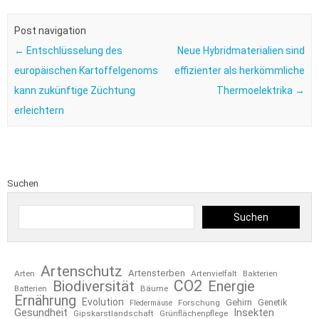
Post navigation
←
Entschlüsselung des
Neue Hybridmaterialien sind
europäischen Kartoffelgenoms
effizienter als herkömmliche
kann zukünftige Züchtung
Thermoelektrika
→
erleichtern
Suchen
Suchen
Artenschutz
Artensterben
Arten
Artenvielfalt
Bakterien
CO2
Biodiversität
Energie
Bäume
Batterien
Ernährung
Evolution
Gehirn
Forschung
Genetik
Fledermäuse
Gesundheit
Insekten
Gipskarstlandschaft
Grünflächenpflege