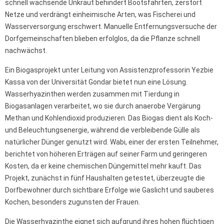
schnell wachsende Unkraut behindert Bootsfahrten, zerstört
Netze und verdrängt einheimische Arten, was Fischerei und
Wasserversorgung erschwert. Manuelle Entfernungsversuche der
Dorfgemeinschaften blieben erfolglos, da die Pflanze schnell
nachwächst.
Ein Biogasprojekt unter Leitung von Assistenzprofessorin Yezbie
Kassa von der Universität Gondar bietet nun eine Lösung.
Wasserhyazinthen werden zusammen mit Tierdung in
Biogasanlagen verarbeitet, wo sie durch anaerobe Vergärung
Methan und Kohlendioxid produzieren. Das Biogas dient als Koch-
und Beleuchtungsenergie, während die verbleibende Gülle als
natürlicher Dünger genutzt wird. Wabi, einer der ersten Teilnehmer,
berichtet von höheren Erträgen auf seiner Farm und geringeren
Kosten, da er keine chemischen Düngemittel mehr kauft. Das
Projekt, zunächst in fünf Haushalten getestet, überzeugte die
Dorfbewohner durch sichtbare Erfolge wie Gaslicht und sauberes
Kochen, besonders zugunsten der Frauen.
Die Wasserhyazinthe eignet sich aufgrund ihres hohen flüchtigen