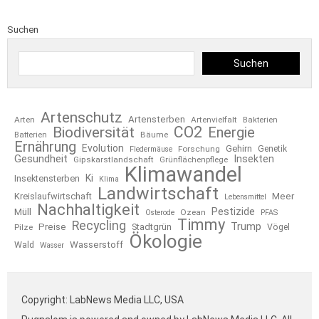
Suchen
Suchen
Artenschutz
Artensterben
Arten
Artenvielfalt
Bakterien
CO2
Biodiversität
Energie
Bäume
Batterien
Ernährung
Evolution
Gehirn
Forschung
Genetik
Fledermäuse
Gesundheit
Insekten
Gipskarstlandschaft
Grünflächenpflege
Klimawandel
Ki
Insektensterben
Klima
Landwirtschaft
Kreislaufwirtschaft
Meer
Lebensmittel
Nachhaltigkeit
Pestizide
Müll
Ozean
Osterode
PFAS
Timmy
Recycling
Trump
Preise
Stadtgrün
Pilze
Vögel
Ökologie
Wasserstoff
Wald
Wasser
Copyright: LabNews Media LLC, USA