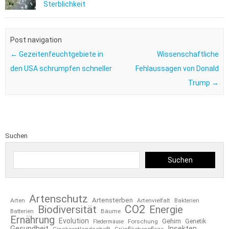
Sterblichkeit
Post navigation
←
Gezeitenfeuchtgebiete in
Wissenschaftliche
den USA schrumpfen schneller
Fehlaussagen von Donald
Trump
→
Suchen
Suchen
Artenschutz
Artensterben
Arten
Artenvielfalt
Bakterien
CO2
Biodiversität
Energie
Bäume
Batterien
Ernährung
Evolution
Gehirn
Forschung
Genetik
Fledermäuse
Gesundheit
Insekten