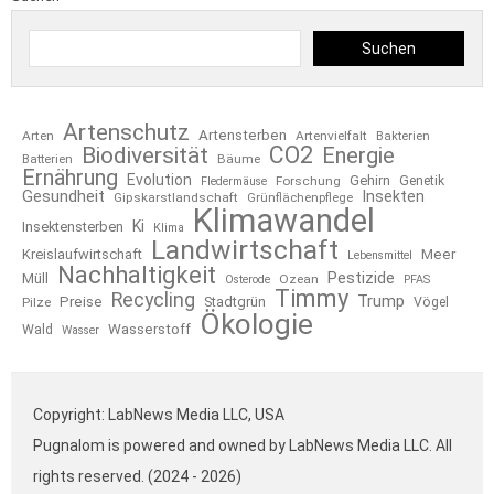
Suchen
Artenschutz
Artensterben
Arten
Artenvielfalt
Bakterien
CO2
Biodiversität
Energie
Bäume
Batterien
Ernährung
Evolution
Gehirn
Forschung
Genetik
Fledermäuse
Gesundheit
Insekten
Gipskarstlandschaft
Grünflächenpflege
Klimawandel
Ki
Insektensterben
Klima
Landwirtschaft
Kreislaufwirtschaft
Meer
Lebensmittel
Nachhaltigkeit
Pestizide
Müll
Ozean
Osterode
PFAS
Timmy
Recycling
Trump
Preise
Stadtgrün
Pilze
Vögel
Ökologie
Wasserstoff
Wald
Wasser
Copyright: LabNews Media LLC, USA
Pugnalom is powered and owned by LabNews Media LLC. All
rights reserved. (2024 - 2026)