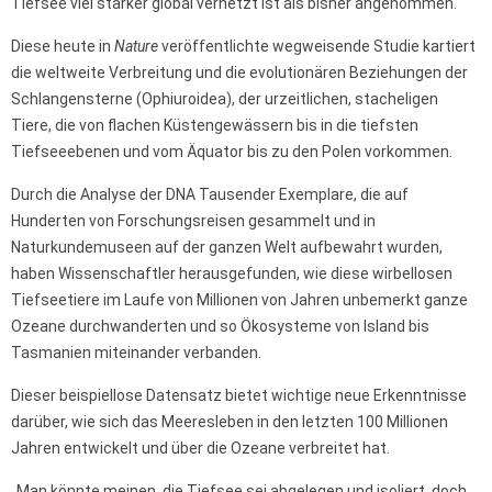
Tiefsee viel stärker global vernetzt ist als bisher angenommen.
Diese heute in
Nature
veröffentlichte wegweisende Studie kartiert
die weltweite Verbreitung und die evolutionären Beziehungen der
Schlangensterne (Ophiuroidea), der urzeitlichen, stacheligen
Tiere, die von flachen Küstengewässern bis in die tiefsten
Tiefseeebenen und vom Äquator bis zu den Polen vorkommen.
Durch die Analyse der DNA Tausender Exemplare, die auf
Hunderten von Forschungsreisen gesammelt und in
Naturkundemuseen auf der ganzen Welt aufbewahrt wurden,
haben Wissenschaftler herausgefunden, wie diese wirbellosen
Tiefseetiere im Laufe von Millionen von Jahren unbemerkt ganze
Ozeane durchwanderten und so Ökosysteme von Island bis
Tasmanien miteinander verbanden.
Dieser beispiellose Datensatz bietet wichtige neue Erkenntnisse
darüber, wie sich das Meeresleben in den letzten 100 Millionen
Jahren entwickelt und über die Ozeane verbreitet hat.
„Man könnte meinen, die Tiefsee sei abgelegen und isoliert, doch