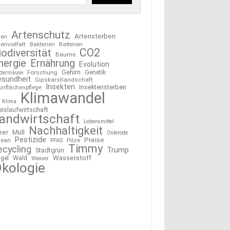
Artenschutz
Artensterben
ten
tenvielfalt
Bakterien
Batterien
CO2
iodiversität
Bäume
nergie
Ernährung
Evolution
Gehirn
Forschung
Genetik
edermäuse
esundheit
Gipskarstlandschaft
Insekten
Insektensterben
ünflächenpflege
Klimawandel
Klima
eislaufwirtschaft
andwirtschaft
Lebensmittel
Nachhaltigkeit
eer
Müll
Osterode
Pestizide
Preise
ean
Pilze
PFAS
Timmy
ecycling
Trump
Stadtgrün
Wasserstoff
gel
Wald
Wasser
kologie