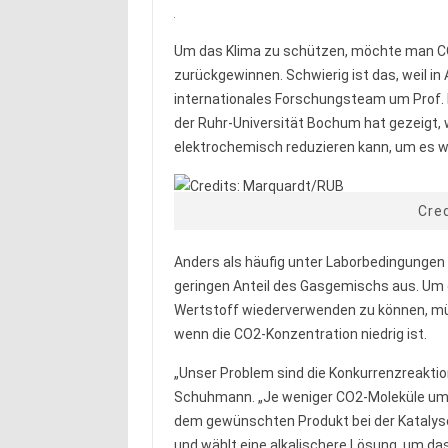
Um das Klima zu schützen, möchte man C
zurückgewinnen. Schwierig ist das, weil i
internationales Forschungsteam um Prof.
der Ruhr-Universität Bochum hat gezeigt,
elektrochemisch reduzieren kann, um es 
Cre
Anders als häufig unter Laborbedingunge
geringen Anteil des Gasgemischs aus. Um 
Wertstoff wiederverwenden zu können, 
wenn die CO2-Konzentration niedrig ist.
„Unser Problem sind die Konkurrenzreaktion
Schuhmann. „Je weniger CO2-Moleküle umzu
dem gewünschten Produkt bei der Katalyse
und wählt eine alkalischere Lösung, um da