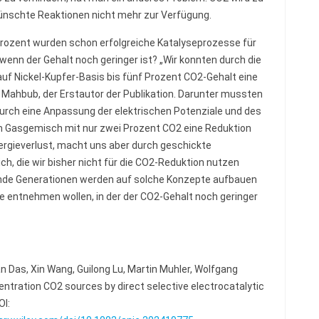
nschte Reaktionen nicht mehr zur Verfügung.
Prozent wurden schon erfolgreiche Katalyseprozesse für
wenn der Gehalt noch geringer ist? „Wir konnten durch die
uf Nickel-Kupfer-Basis bis fünf Prozent CO2-Gehalt eine
b Mahbub, der Erstautor der Publikation. Darunter mussten
 Durch eine Anpassung der elektrischen Potenziale und des
em Gasgemisch mit nur zwei Prozent CO2 eine Reduktion
ergieverlust, macht uns aber durch geschickte
h, die wir bisher nicht für die CO2-Reduktion nutzen
nde Generationen werden auf solche Konzepte aufbauen
entnehmen wollen, in der der CO2-Gehalt noch geringer
Das, Xin Wang, Guilong Lu, Martin Muhler, Wolfgang
tration CO2 sources by direct selective electrocatalytic
OI: