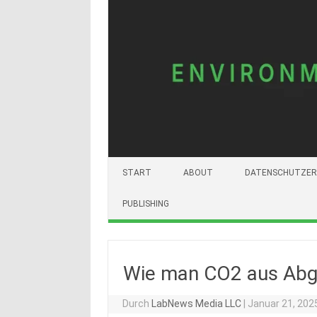
START
ABOUT
DATENSCHUTZER
PUBLISHING
Wie man CO2 aus Abg
Durch
LabNews Media LLC
|
Januar 21, 202