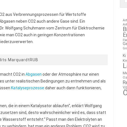
O2 aus Verbrennungsprozessen für Wertstoffe
Ar
n Abgasen neben CO2 auch andere Gase sind. Ein
Ar
B
 Dr. Wolfgang Schuhmann vom Zentrum für Elektrochemie
E
 wie man CO2 auch in geringen Konzentrationen
Fl
wiederzuverwerten.
G
Gr
Ki
dits MarquardtRUB
Kr
L
M
n macht CO2 in
Abgasen
oder der Atmosphäre nur einen
Oz
es unter realistischen Bedingungen zu entnehmen und als
R
Vö
müssen
Katalyseprozesse
daher auch dann funktionieren,
Ö
en, die in einem Katalysator ablaufen“, erklärt Wolfgang
setzen sind, desto wahrscheinlicher wird es, dass statt
 Wasserstoff entsteht.“ Passt man den Elektrolyten an
s zu verhindern, hat man ein anderes Problem: CO2 wird zu