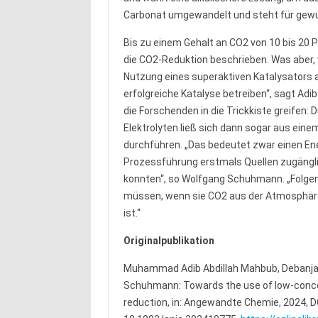
Carbonat umgewandelt und steht für gewü
Bis zu einem Gehalt an CO2 von 10 bis 20 
die CO2-Reduktion beschrieben. Was aber, 
Nutzung eines superaktiven Katalysators a
erfolgreiche Katalyse betreiben“, sagt Adi
die Forschenden in die Trickkiste greifen:
Elektrolyten ließ sich dann sogar aus ein
durchführen. „Das bedeutet zwar einen En
Prozessführung erstmals Quellen zugänglic
konnten“, so Wolfgang Schuhmann. „Folge
müssen, wenn sie CO2 aus der Atmosphäre 
ist.“
Originalpublikation
Muhammad Adib Abdillah Mahbub, Debanjan 
Schuhmann: Towards the use of low-concen
reduction, in: Angewandte Chemie, 2024, D