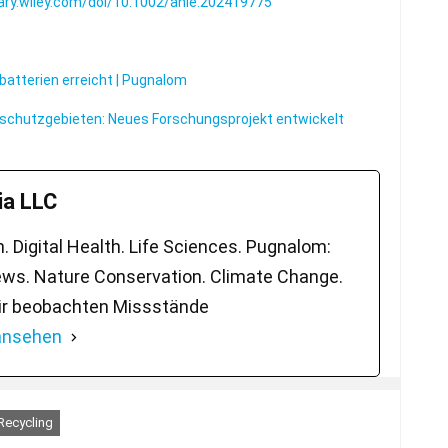
brary.wiley.com/doi/10.1002/anie.202419775
tbatterien erreicht | Pugnalom
rschutzgebieten: Neues Forschungsprojekt entwickelt
a LLC
 Digital Health. Life Sciences. Pugnalom:
ws. Nature Conservation. Climate Change.
ir beobachten Missstände
 ansehen
Recycling