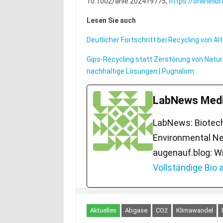
10.1002/anie.202419775,
https://onlineli
Lesen Sie auch
Deutlicher Fortschritt bei Recycling von Al
Gips-Recycling statt Zerstörung von Natu
nachhaltige Lösungen | Pugnalom
LabNews Medi
LabNews: Biotech.
Environmental Ne
augenauf.blog: W
Vollständige Bio
Aktuelles
Abgase
CO2
Klimawandel