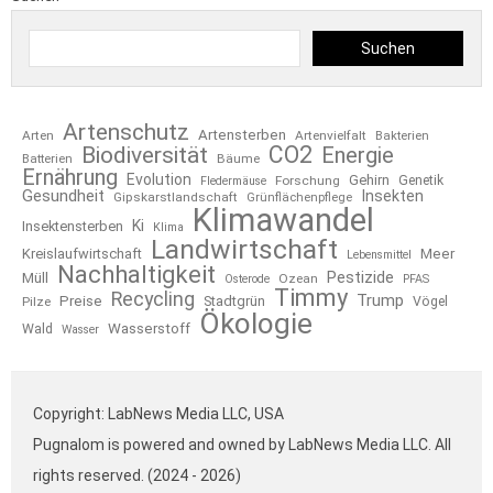
Suchen
Artenschutz
Artensterben
Arten
Artenvielfalt
Bakterien
CO2
Biodiversität
Energie
Bäume
Batterien
Ernährung
Evolution
Gehirn
Forschung
Genetik
Fledermäuse
Gesundheit
Insekten
Gipskarstlandschaft
Grünflächenpflege
Klimawandel
Ki
Insektensterben
Klima
Landwirtschaft
Kreislaufwirtschaft
Meer
Lebensmittel
Nachhaltigkeit
Pestizide
Müll
Ozean
Osterode
PFAS
Timmy
Recycling
Trump
Preise
Stadtgrün
Pilze
Vögel
Ökologie
Wasserstoff
Wald
Wasser
Copyright: LabNews Media LLC, USA
Pugnalom is powered and owned by LabNews Media LLC. All
rights reserved. (2024 - 2026)