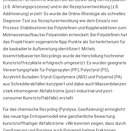
(z.B. Alterungsprozesse) und in der Rezepturentwicklung (z.B.
Additivierung) erzielt. So wurde die Online-Rheologie als schnelles
Diagnose-Tool zur Rezepturentwicklung wie dem Einsatz von
Prozess-Stabilisatoren bei Polyolefinen und Koppleradditiven zum
Molmassenaufbau bei Polyamiden entwickelt. Bei Polyolefinen hat
das Projektteam sogenannte Kipp-Punkte als Sortierkriterium für
die kaskadierte Aufbereitung identifiziert. Mittels
lösemittelbasierten Recyclings wurde die Herstellung hochreiner
Kunststoffrezyklate erfolgreich umgesetzt. Es wurden geeignete
Verwertungspfade für Polypropylen (PP), Polystyrol (PS),
Acrylnitril-Butadien-Styrol-Copolymere (ABS) und Polyamid (PA)
aus Schredderabfällen konzipiert und dabei auch Massenbilanzen
stark inhomogener Abfallströme (post-industrial und post-
consumer Kunststoffabfälle) erstellt.
Für das chemische Recycling (Pyrolyse, Gasifizierung) ermöglicht
das neuartige Entropiemodell eine ganzheitliche Bewertung
kunststoffhaltiger Abfallströme. »Wir konnten zeigen, dass durch
Gasifizierung und Pyrolyse auch Polyamid-haltige Fraktionen