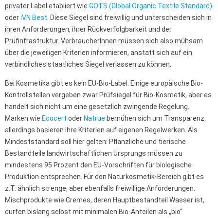
privater Label etabliert wie
GOTS (Global Organic Textile Standard)
oder
iVN Best
. Diese Siegel sind freiwillig und unterscheiden sich in
ihren Anforderungen, ihrer Rückverfolgbarkeit und der
Prüfinfrastruktur. VerbraucherInnen müssen sich also mühsam
über die jeweiligen Kriterien informieren, anstatt sich auf ein
verbindliches staatliches Siegel verlassen zu können.
Bei Kosmetika gibt es kein EU-Bio-Label. Einige europäische Bio-
Kontrollstellen vergeben zwar Prüfsiegel für Bio-Kosmetik, aber es
handelt sich nicht um eine gesetzlich zwingende Regelung.
Marken wie
Ecocert
oder
Natrue
bemühen sich um Transparenz,
allerdings basieren ihre Kriterien auf eigenen Regelwerken. Als
Mindeststandard soll hier gelten: Pflanzliche und tierische
Bestandteile landwirtschaftlichen Ursprungs müssen zu
mindestens 95 Prozent den EU-Vorschriften für biologische
Produktion entsprechen. Für den Naturkosmetik-Bereich gibt es
z.T. ähnlich strenge, aber ebenfalls freiwillige Anforderungen.
Mischprodukte wie Cremes, deren Hauptbestandteil Wasser ist,
dürfen bislang selbst mit minimalen Bio-Anteilen als „bio“