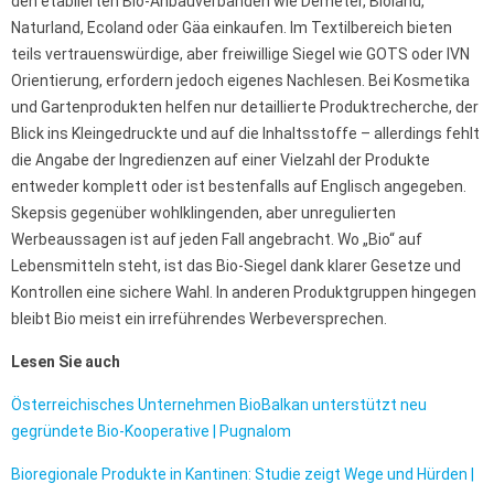
den etablierten Bio-Anbauverbänden wie Demeter, Bioland,
Naturland, Ecoland oder Gäa einkaufen. Im Textilbereich bieten
teils vertrauenswürdige, aber freiwillige Siegel wie GOTS oder IVN
Orientierung, erfordern jedoch eigenes Nachlesen. Bei Kosmetika
und Gartenprodukten helfen nur detaillierte Produktrecherche, der
Blick ins Kleingedruckte und auf die Inhaltsstoffe – allerdings fehlt
die Angabe der Ingredienzen auf einer Vielzahl der Produkte
entweder komplett oder ist bestenfalls auf Englisch angegeben.
Skepsis gegenüber wohlklingenden, aber unregulierten
Werbeaussagen ist auf jeden Fall angebracht. Wo „Bio“ auf
Lebensmitteln steht, ist das Bio-Siegel dank klarer Gesetze und
Kontrollen eine sichere Wahl. In anderen Produktgruppen hingegen
bleibt Bio meist ein irreführendes Werbeversprechen.
Lesen Sie auch
Österreichisches Unternehmen BioBalkan unterstützt neu
gegründete Bio-Kooperative | Pugnalom
Bioregionale Produkte in Kantinen: Studie zeigt Wege und Hürden |