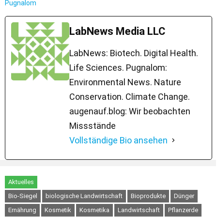
Pugnalom
LabNews Media LLC
LabNews: Biotech. Digital Health.
Life Sciences. Pugnalom:
Environmental News. Nature
Conservation. Climate Change.
augenauf.blog: Wir beobachten
Missstände
Vollständige Bio ansehen
Aktuelles
Bio-Siegel
biologische Landwirtschaft
Bioprodukte
Dünger
Ernährung
Kosmetik
Kosmetika
Landwirtschaft
Pflanzerde