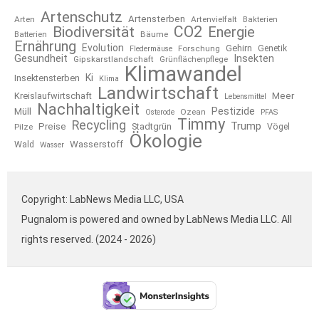
Artenschutz
Artensterben
Arten
Artenvielfalt
Bakterien
CO2
Biodiversität
Energie
Bäume
Batterien
Ernährung
Evolution
Gehirn
Forschung
Genetik
Fledermäuse
Gesundheit
Insekten
Gipskarstlandschaft
Grünflächenpflege
Klimawandel
Ki
Insektensterben
Klima
Landwirtschaft
Kreislaufwirtschaft
Meer
Lebensmittel
Nachhaltigkeit
Pestizide
Müll
Ozean
Osterode
PFAS
Timmy
Recycling
Trump
Preise
Stadtgrün
Pilze
Vögel
Ökologie
Wasserstoff
Wald
Wasser
Copyright: LabNews Media LLC, USA
Pugnalom is powered and owned by LabNews Media LLC. All
rights reserved. (2024 - 2026)