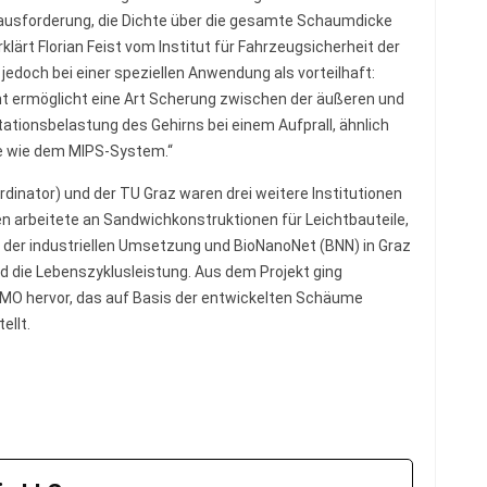
rausforderung, die Dichte über die gesamte Schaumdicke
ärt Florian Feist vom Institut für Fahrzeugsicherheit der
jedoch bei einer speziellen Anwendung als vorteilhaft:
ht ermöglicht eine Art Scherung zwischen der äußeren und
tationsbelastung des Gehirns bei einem Aufprall, ähnlich
e wie dem MIPS-System.“
dinator) und der TU Graz waren drei weitere Institutionen
ien arbeitete an Sandwichkonstruktionen für Leichtbauteile,
t der industriellen Umsetzung und BioNanoNet (BNN) in Graz
d die Lebenszyklusleistung. Aus dem Projekt ging
O hervor, das auf Basis der entwickelten Schäume
ellt.