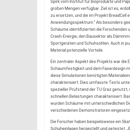
Spirk vom Institut für Bioprodukte und Papie
großen Mengen verfügbar. Ziel ist es, erdö
zu ersetzen, und die im Projekt BreadCell 
Anwendungsspektrum.“ Als besonders gee
Schäume identifizierten die Forschenden 
Crash-Energie, den Bausektor als Dämmmate
Sportgeräten und Schuhsohlen. Auch in p
Material potenzielle Vorteile.
Ein zentraler Aspekt des Projekts war di
Schaumfestigkeit und dem Faserdesign mith
diese Simulationen benötigten Materialei
charakterisiert. Dies umfasste Tests unte
spezieller Prüfstand der TU Graz genutzt,
schnellen Belastungen charakterisiert. Ba
wurden Schäume mit unterschiedlichen Di
verschiedenen Demonstratoren eingesetz
Die Forscher haben beispielsweise ein Ska
Schuheinlagen hergestellt und getestet. 