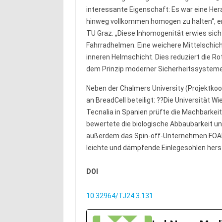
interessante Eigenschaft: Es war eine He
hinweg vollkommen homogen zu halten“, erkl
TU Graz. „Diese Inhomogenität erwies sich 
Fahrradhelmen. Eine weichere Mittelschic
inneren Helmschicht. Dies reduziert die Ro
dem Prinzip moderner Sicherheitssystem
Neben der Chalmers University (Projektkoor
an BreadCell beteiligt: ??Die Universität W
Tecnalia in Spanien prüfte die Machbarkei
bewertete die biologische Abbaubarkeit un
außerdem das Spin-off-Unternehmen FOAM
leichte und dämpfende Einlegesohlen herst
DOI
10.32964/TJ24.3.131