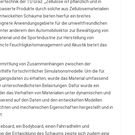
rtechnik der TU Graz. „Zellulose ist pflanzlich und in
lbasierte Produkte durch solche aus Zellulosematerialien
entwickelten Schäume bieten hierfür ein breites
ignete Anwendungsgebiete für die umweltfreundlichen
unter anderem den Automobilsektor zur Bewältigung von
rial und die Sportindustrie zur Herstellung von
uncto Feuchtigkeitsmanagement und Akustik bietet das
e Ermittlung von Zusammenhängen zwischen der
ilfe fortschrittlicher Simulationsmodelle. Um die für
ngangsdaten zu erhalten, wurde das Material umfassend
r unterschiedlichsten Belastungen. Dafür wurde ein
 der das Verhalten von Materialien unter dynamischen und
sierend auf den Daten und den entwickelten Modellen
chten und mechanischen Eigenschaften hergestellt und in
t.
teboard, ein Bodyboard, einen Fahrradhelm und
„Bei der Entwicklung des Schaums zeigte sich zudem eine