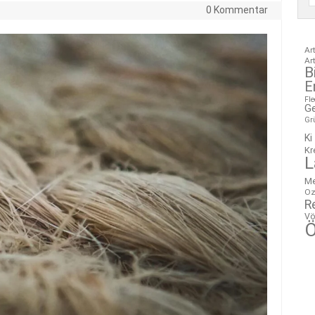
0 Kommentar
Ar
Ar
B
E
Fl
G
Gr
Ki
Kr
L
M
Oz
R
Vö
Ö