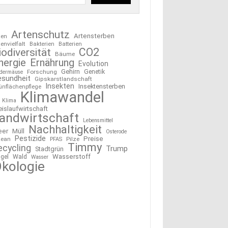
Artenschutz
Artensterben
ten
tenvielfalt
Bakterien
Batterien
CO2
iodiversität
Bäume
nergie
Ernährung
Evolution
Gehirn
Forschung
Genetik
edermäuse
esundheit
Gipskarstlandschaft
Insekten
Insektensterben
ünflächenpflege
Klimawandel
Klima
eislaufwirtschaft
andwirtschaft
Lebensmittel
Nachhaltigkeit
eer
Müll
Osterode
Pestizide
Preise
ean
Pilze
PFAS
Timmy
ecycling
Trump
Stadtgrün
Wasserstoff
gel
Wald
Wasser
kologie