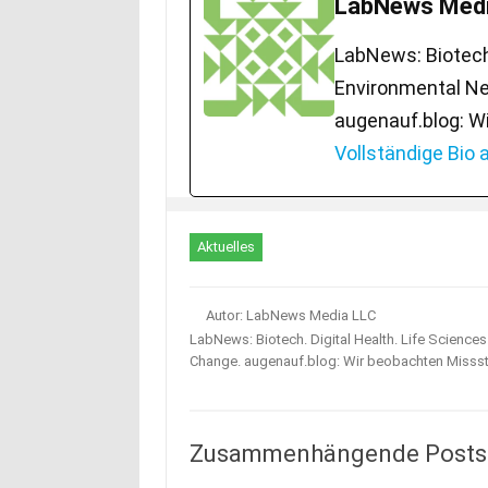
LabNews Medi
LabNews: Biotech.
Environmental Ne
augenauf.blog: W
Vollständige Bio
Aktuelles
Autor: LabNews Media LLC
LabNews: Biotech. Digital Health. Life Science
Change. augenauf.blog: Wir beobachten Misss
Zusammenhängende Posts