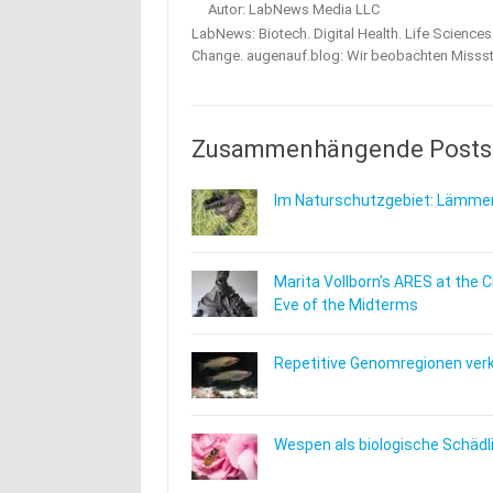
Autor: LabNews Media LLC
LabNews: Biotech. Digital Health. Life Science
Change. augenauf.blog: Wir beobachten Misss
Zusammenhängende Posts
Im Naturschutzgebiet: Lämmer
Marita Vollborn’s ARES at the 
Eve of the Midterms
Repetitive Genomregionen verkn
Wespen als biologische Schäd