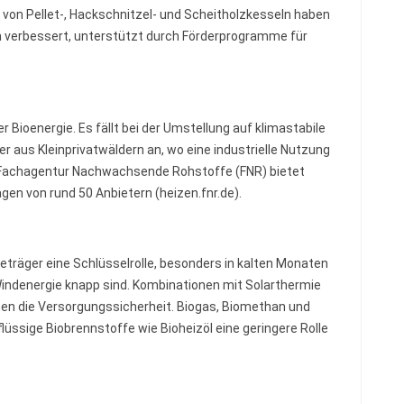
r von Pellet-, Hackschnitzel- und Scheitholzkesseln haben
h verbessert, unterstützt durch Förderprogramme für
r Bioenergie. Es fällt bei der Umstellung auf klimastabile
 aus Kleinprivatwäldern an, wo eine industrielle Nutzung
er Fachagentur Nachwachsende Rohstoffe (FNR) bietet
en von rund 50 Anbietern (heizen.fnr.de).
eträger eine Schlüsselrolle, besonders in kalten Monaten
 Windenergie knapp sind. Kombinationen mit Solarthermie
 die Versorgungssicherheit. Biogas, Biomethan und
üssige Biobrennstoffe wie Bioheizöl eine geringere Rolle