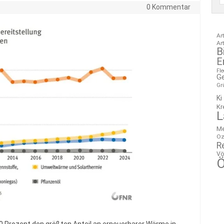
0 Kommentar
Ar
Ar
B
E
Fl
G
Gr
Ki
Kr
L
M
Oz
R
Vö
Ö