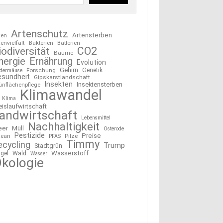
Artenschutz
Artensterben
ten
tenvielfalt
Bakterien
Batterien
CO2
iodiversität
Bäume
nergie
Ernährung
Evolution
Gehirn
Forschung
Genetik
edermäuse
esundheit
Gipskarstlandschaft
Insekten
Insektensterben
ünflächenpflege
Klimawandel
Klima
eislaufwirtschaft
andwirtschaft
Lebensmittel
Nachhaltigkeit
eer
Müll
Osterode
Pestizide
Preise
ean
Pilze
PFAS
Timmy
ecycling
Trump
Stadtgrün
Wasserstoff
gel
Wald
Wasser
kologie