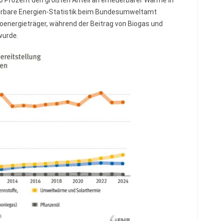
80 Prozent den größten Anteil an erneuerbarer Wärme in
uerbare Energien-Statistik beim Bundesumweltamt
Bioenergieträger, während der Beitrag von Biogas und
wurde.