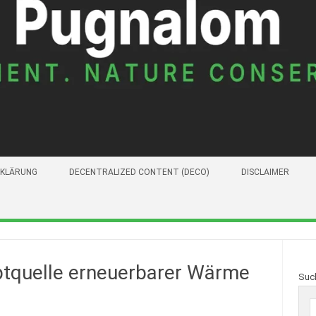
KLÄRUNG
DECENTRALIZED CONTENT (DECO)
DISCLAIMER
uptquelle erneuerbarer Wärme
Suc