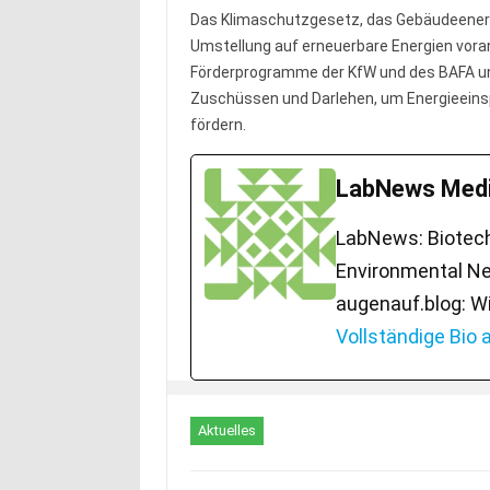
Das Klimaschutzgesetz, das Gebäudeener
Umstellung auf erneuerbare Energien voran,
Förderprogramme der KfW und des BAFA 
Zuschüssen und Darlehen, um Energieeins
fördern.
LabNews Medi
LabNews: Biotech.
Environmental Ne
augenauf.blog: W
Vollständige Bio
Aktuelles