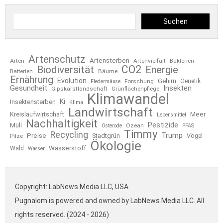
Suchen
Artenschutz
Artensterben
Arten
Artenvielfalt
Bakterien
CO2
Biodiversität
Energie
Bäume
Batterien
Ernährung
Evolution
Gehirn
Forschung
Genetik
Fledermäuse
Gesundheit
Insekten
Gipskarstlandschaft
Grünflächenpflege
Klimawandel
Ki
Insektensterben
Klima
Landwirtschaft
Kreislaufwirtschaft
Meer
Lebensmittel
Nachhaltigkeit
Pestizide
Müll
Ozean
Osterode
PFAS
Timmy
Recycling
Trump
Preise
Stadtgrün
Pilze
Vögel
Ökologie
Wasserstoff
Wald
Wasser
Copyright: LabNews Media LLC, USA
Pugnalom is powered and owned by LabNews Media LLC. All
rights reserved. (2024 - 2026)