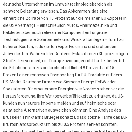
deutsche Unternehmen im Umwelttechnologiebereich als
schwere Belastung erwiesen. Das Abkommen, das eine
einheitliche Zollrate von 15 Prozent auf die meisten EU-Exporte in
die USA verhängt – einschließlich Autos, Pharmazeutika und
Halbleiter, aber auch relevanter Komponenten für grüne
Technologien wie Solarpaneele und Windkraftanlagen – führt zu
höheren Kosten, reduzierten Exportvolumina und drohenden
Jobverlusten. Während der Deal eine Eskalation zu 30-prozentigen
Strafzöllen vermied, die Trump zuvor angedroht hatte, bedeutet
die Erhöhung von zuvor durchschnittlich 4,8 Prozent auf 15
Prozent einen massiven Preisanstieg für EU-Produkte auf dem
US-Markt. Deutsche Firmen wie Siemens Energy, EnBW oder
Spezialisten für erneuerbare Energien wie Nordex stehen vor der
Herausforderung, ihre Wettbewerbsfähigkeit zu erhalten, da US-
Kunden nun teurere Importe meiden und auf heimische oder
asiatische Alternativen ausweichen könnten. Eine Analyse des
Brüsseler Thinktanks Bruegel schätzt, dass solche Tarife das EU-
Bruttoinlandsprodukt um bis zu 0,5 Prozent senken könnten,
wobei der Umwelttechnologiesektor besonders betroffen ist, da