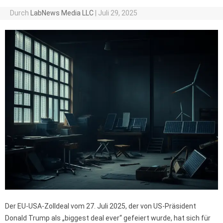
Durch
LabNews Media LLC
|
Juli 29, 2025
Der EU-USA-Zolldeal vom 27. Juli 2025, der von US-Präsident
Donald Trump als „biggest deal ever“ gefeiert wurde, hat sich für