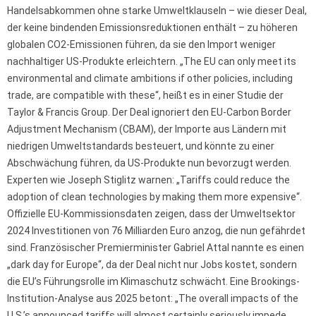
Handelsabkommen ohne starke Umweltklauseln – wie dieser Deal,
der keine bindenden Emissionsreduktionen enthält – zu höheren
globalen CO2-Emissionen führen, da sie den Import weniger
nachhaltiger US-Produkte erleichtern. „The EU can only meet its
environmental and climate ambitions if other policies, including
trade, are compatible with these“, heißt es in einer Studie der
Taylor & Francis Group. Der Deal ignoriert den EU-Carbon Border
Adjustment Mechanism (CBAM), der Importe aus Ländern mit
niedrigen Umweltstandards besteuert, und könnte zu einer
Abschwächung führen, da US-Produkte nun bevorzugt werden.
Experten wie Joseph Stiglitz warnen: „Tariffs could reduce the
adoption of clean technologies by making them more expensive“.
Offizielle EU-Kommissionsdaten zeigen, dass der Umweltsektor
2024 Investitionen von 76 Milliarden Euro anzog, die nun gefährdet
sind. Französischer Premierminister Gabriel Attal nannte es einen
„dark day for Europe“, da der Deal nicht nur Jobs kostet, sondern
die EU’s Führungsrolle im Klimaschutz schwächt. Eine Brookings-
Institution-Analyse aus 2025 betont: „The overall impacts of the
U.S.’s announced tariffs will almost certainly seriously impede