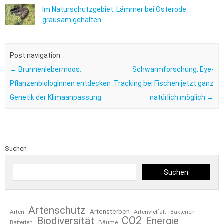
Im Naturschutzgebiet: Lämmer bei Osterode
grausam gehalten
Post navigation
←
Brunnenlebermoos:
Schwarmforschung: Eye-
PflanzenbiologInnen entdecken
Tracking bei Fischen jetzt ganz
Genetik der Klimaanpassung
natürlich möglich
→
Suchen
Suchen
Artenschutz
Artensterben
Arten
Artenvielfalt
Bakterien
CO2
Biodiversität
Energie
Bäume
Batterien