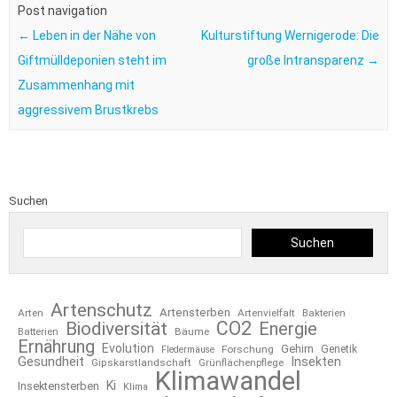
Post navigation
←
Leben in der Nähe von
Kulturstiftung Wernigerode: Die
Giftmülldeponien steht im
große Intransparenz
→
Zusammenhang mit
aggressivem Brustkrebs
Suchen
Suchen
Artenschutz
Artensterben
Arten
Artenvielfalt
Bakterien
CO2
Biodiversität
Energie
Bäume
Batterien
Ernährung
Evolution
Gehirn
Forschung
Genetik
Fledermäuse
Gesundheit
Insekten
Gipskarstlandschaft
Grünflächenpflege
Klimawandel
Ki
Insektensterben
Klima